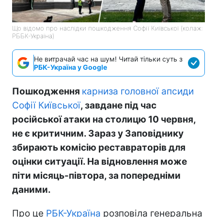
Що відомо про наслідки пошкодження Софії Київської (колаж:
РББК-Україна)
Не витрачай час на шум! Читай тільки суть з
РБК-Україна у Google
Пошкодження
карниза головної апсиди
Софії Київської
, завдане під час
російської атаки на столицю 10 червня,
не є критичним. Зараз у Заповіднику
збирають комісію реставраторів для
оцінки ситуації. На відновлення може
піти місяць-півтора, за попередніми
даними.
Про це
РБК-Україна
розповіла генеральна