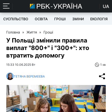
UA
СУСПІЛЬСТВО
ОСВІТА
ГРОШІ
ЗМІНИ
ЕКОЛОГІЯ
Головна
»
Життя
»
Гроші
У Польщі змінили правила
виплат "800+" і "300+": хто
втратить допомогу
15:33 10.06.2025 Вт
1 хв
ТЕТЯНА ВЕРЕМЄЄВА