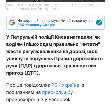
Розуміти жести регулювальника повинні і водії, і пішоходи
(фото: facebook.com/kharkivpolice)
Не витрачай час на шум! Читай тільки суть з
РБК-Україна у Google
У Патрульній поліції Києва нагадали, як
водіям і пішоходам правильно "читати"
жести регулювальника на дорозі, щоб
уникнути порушень Правил дорожнього
руху (ПДР) і дорожньо-транспортних
пригод (ДТП).
Про це повідомляє
РБК-Україна
із
посиланням на
прес-службу
правоохоронців у Facebook.