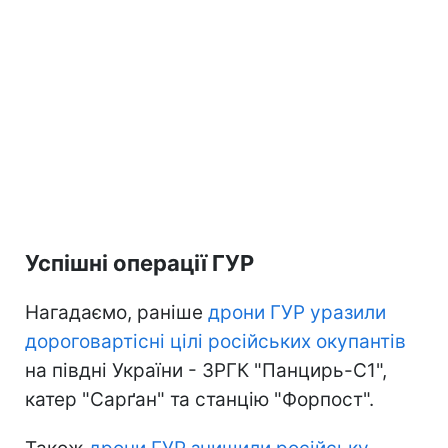
Успішні операції ГУР
Нагадаємо, раніше
дрони ГУР уразили
дороговартісні цілі російських окупантів
на півдні України - ЗРГК "Панцирь-С1",
катер "Сарґан" та станцію "Форпост".