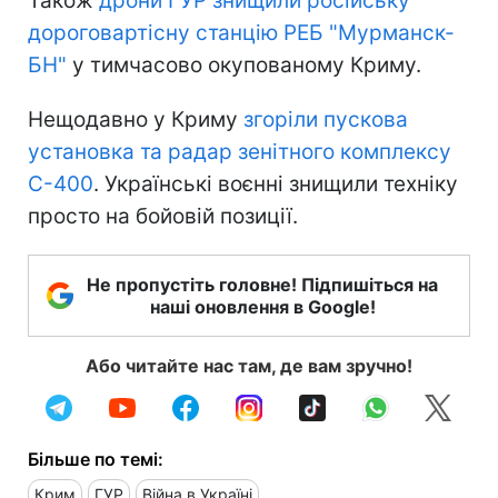
Також
дрони ГУР знищили російську
дороговартісну станцію РЕБ "Мурманск-
БН"
у тимчасово окупованому Криму.
Нещодавно у Криму
згоріли пускова
установка та радар зенітного комплексу
С-400
. Українські воєнні знищили техніку
просто на бойовій позиції.
Не пропустіть головне! Підпишіться на
наші оновлення в Google!
Або читайте нас там, де вам зручно!
Більше по темі:
Крим
ГУР
Війна в Україні