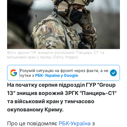
Фото: дрони ГУР знищили російський "Панцирь-С1" та
військовий кран у Криму (Getty Images)
Розумій ситуацію на фронті через факти, а не
чутки з
РБК-Україна у Google
На початку серпня підрозділ ГУР "Group
13" знищив ворожий ЗРГК "Панцирь-С1"
та військовий кран у тимчасово
окупованому Криму.
Про це повідомляє
РБК-Україна
з