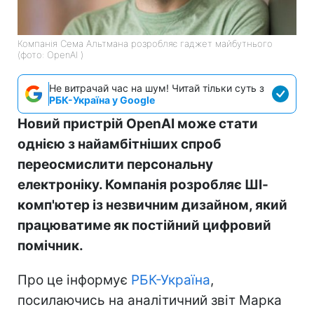
Компанія Сема Альтмана розробляє гаджет майбутнього
(фото: OpenAI )
Не витрачай час на шум! Читай тільки суть з
РБК-Україна у Google
Новий пристрій OpenAI може стати
однією з найамбітніших спроб
переосмислити персональну
електроніку. Компанія розробляє ШІ-
комп'ютер із незвичним дизайном, який
працюватиме як постійний цифровий
помічник.
Про це інформує
РБК-Україна
,
посилаючись на аналітичний звіт Марка