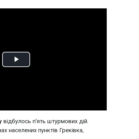
Play
Video
у
відбулось п’ять штурмових дій.
нах населених пунктів Греківка,