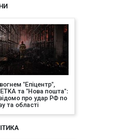
НИ
 вогнем "Епіцентр",
ETKA та "Нова пошта":
відомо про удар РФ по
ву та області
ІТИКА