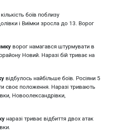
кількість боїв поблизу
олівки і Виїмки зросла до 13. Ворог
ямку
ворог намагався штурмувати в
орайону Новий. Наразі бій триває на
ку
відбулось найбільше боїв. Росіяни 5
ти своє положення. Наразі тривають
івки, Новоолександрівки,
ку
наразі триває відбиття двох атак
вки.