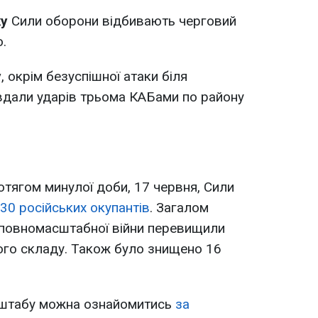
ку
Сили оборони відбивають черговий
.
у
, окрім безуспішної атаки біля
вдали ударів трьома КАБами по району
отягом минулої доби, 17 червня, Сили
30 російських окупантів
. Загалом
 повномасштабної війни перевищили
ого складу. Також було знищено 16
нштабу можна ознайомитись
за