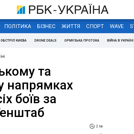
ПОЛІТИКА
БІЗНЕС
ЖИТТЯ
СПОРТ
WAVE
S
ОБСТРІЛ КИЄВА
DRONE DEALS
ОРМУЗЬКА ПРОТОКА
ВІЙНА В УКРАЇНІ
їні
ькому та
у напрямках
іх боїв за
 Генштаб
2 хв