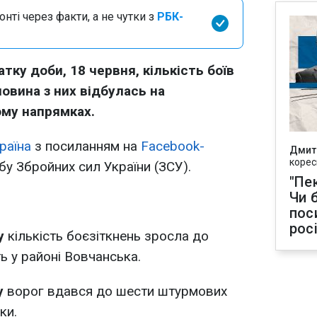
нті через факти, а не чутки з
РБК-
тку доби, 18 червня, кількість боїв
ловина з них відбулась на
ому напрямках.
раїна
з посиланням на
Facebook-
Дмит
корес
у Збройних сил України (ЗСУ).
"Пек
Чи 
пос
рос
у
кількість боєзіткнень зросла до
ь у районі Вовчанська.
у
ворог вдався до шести штурмових
ки.