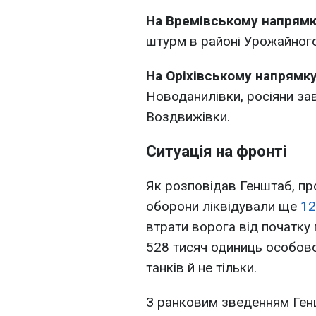
На Времівському напрям
штурм в районі Урожайного
На Оріхівському напрямк
Новоданилівки, росіяни за
Воздвижівки.
Ситуація на фронті
Як розповідав Генштаб, пр
оборони ліквідували ще
12
втрати ворога від початку
528 тисяч одиниць особов
танків й не тільки.
З ранковим зведенням Ге