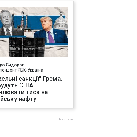
ро Сидоров
пондент РБК-Україна
ельні санкції" Грема.
будуть США
илювати тиск на
ійську нафту