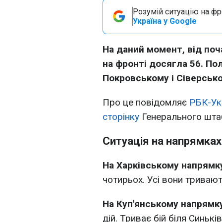
Розумій ситуацію на фро
Україна у Google
На даний момент, від поча
на фронті досягла 56. По
Покровському і Сіверськ
Про це повідомляє
РБК-Ук
сторінку
Генерального штаб
Ситуація на напрямках
На Харківському напрямк
чотирьох. Усі вони тривают
На Куп'янському напрямк
дій. Триває бій біля Синьків