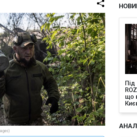
НОВИ
Під
ROZ
що 
Киє
АНАЛ
mages)