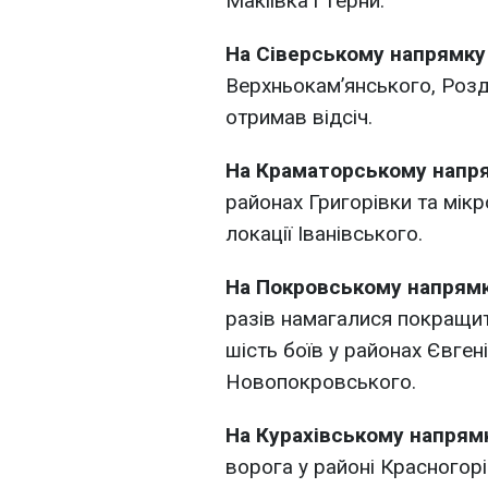
Макіївка і Терни.
На Сіверському напрямку
Верхньокам’янського, Розд
отримав відсіч.
На Краматорському напр
районах Григорівки та мікр
локації Іванівського.
На Покровському напрям
разів намагалися покращи
шість боїв у районах Євген
Новопокровського.
На Курахівському напрям
ворога у районі Красногорі