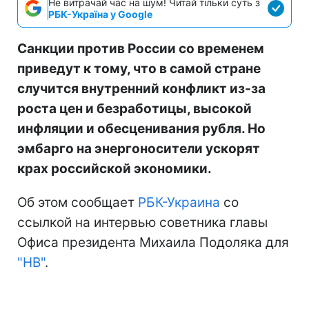
Не витрачай час на шум! Читай тільки суть з
РБК-Україна у Google
Санкции против России со временем
приведут к тому, что в самой стране
случится внутренний конфликт из-за
роста цен и безработицы, высокой
инфляции и обесценивания рубля. Но
эмбарго на энергоносители ускорят
крах российской экономики.
Об этом сообщает
РБК-Украина
со
ссылкой на интервью советника главы
Офиса президента Михаила Подоляка для
"НВ"
.