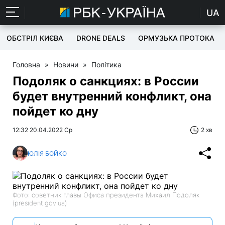
UA
ОБСТРІЛ КИЄВА
DRONE DEALS
ОРМУЗЬКА ПРОТОКА
Головна
»
Новини
»
Політика
Подоляк о санкциях: в России
будет внутренний конфликт, она
пойдет ко дну
12:32 20.04.2022 Ср
2 хв
ЮЛІЯ БОЙКО
Фото: советник главы Офиса президента Михаил Подоляк
(president.gov.ua)