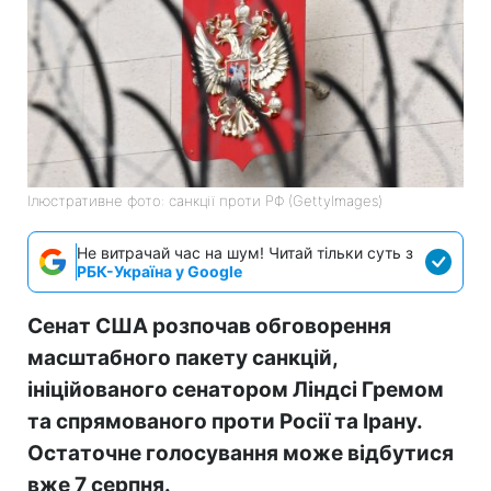
Ілюстративне фото: санкції проти РФ (GettyImages)
Не витрачай час на шум! Читай тільки суть з
РБК-Україна у Google
Сенат США розпочав обговорення
масштабного пакету санкцій,
ініційованого сенатором Ліндсі Гремом
та спрямованого проти Росії та Ірану.
Остаточне голосування може відбутися
вже 7 серпня.