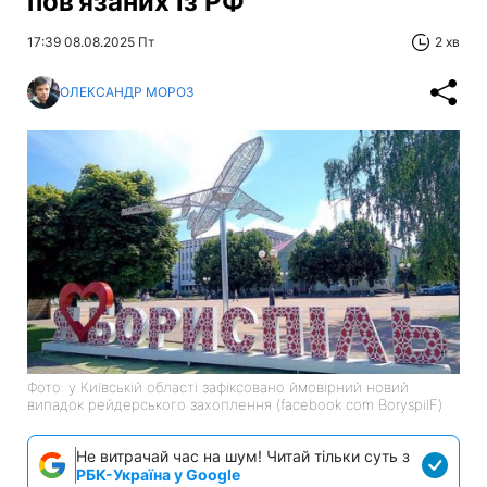
пов’язаних із РФ
17:39 08.08.2025 Пт
2 хв
ОЛЕКСАНДР МОРОЗ
Фото: у Київській області зафіксовано ймовірний новий
випадок рейдерського захоплення (facebook com BoryspilF)
Не витрачай час на шум! Читай тільки суть з
РБК-Україна у Google