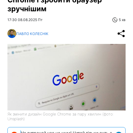
зручнішим
17:30 08.08.2025 Пт
5 хв
ПАВЛО КОЛЕСНІК
Як змінити дизайн Google Chrome за пару хвилин (фото:
Unsplash)
Не витрачай час на шум! Читай тільки суть з