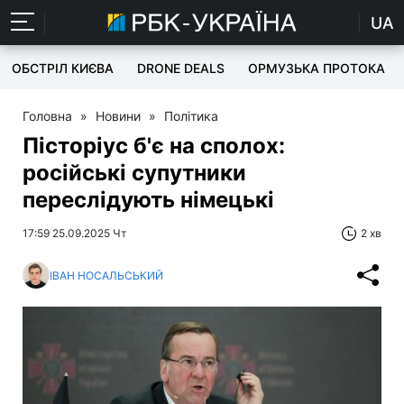
UA
ОБСТРІЛ КИЄВА
DRONE DEALS
ОРМУЗЬКА ПРОТОКА
Головна
»
Новини
»
Політика
Пісторіус б'є на сполох:
російські супутники
переслідують німецькі
17:59 25.09.2025 Чт
2 хв
ІВАН НОСАЛЬСЬКИЙ