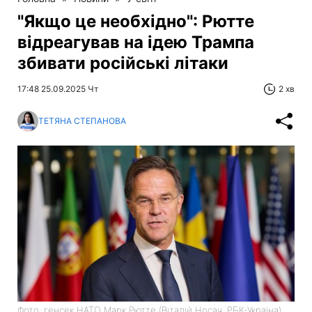
"Якщо це необхідно": Рютте
відреагував на ідею Трампа
збивати російські літаки
17:48 25.09.2025 Чт
2 хв
ТЕТЯНА СТЕПАНОВА
Фото: генсек НАТО Марк Рютте (Віталій Носач, РБК-Україна)