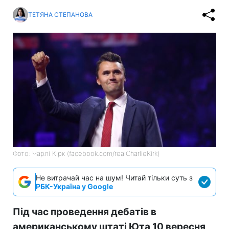
ТЕТЯНА СТЕПАНОВА
Фото: Чарлі Кірк (facebook.com/realCharlieKirk)
Не витрачай час на шум! Читай тільки суть з
РБК-Україна у Google
Під час проведення дебатів в
американському штаті Юта 10 вересня