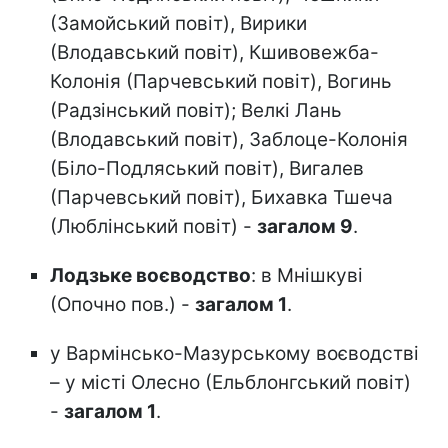
(Замойський повіт), Вирики
(Влодавський повіт), Кшивовежба-
Колонія (Парчевський повіт), Вогинь
(Радзінський повіт); Велкі Лань
(Влодавський повіт), Заблоце-Колонія
(Біло-Подляський повіт), Вигалев
(Парчевський повіт), Бихавка Тшеча
(Люблінський повіт) -
загалом 9
.
Лодзьке воєводство
: в Мнішкуві
(Опочно пов.) -
загалом 1
.
у Вармінсько-Мазурському воєводстві
– у місті Олесно (Ельблонгський повіт)
-
загалом 1
.