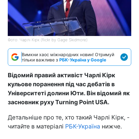
Фото: Чарлі Кірк (flickr by Gage Skidmore)
Вимкни хаос міжнародних новин! Отримуй
тільки важливе з
РБК-Україна у Google
Відомий правий активіст Чарлі Кірк
кульове поранення під час дебатів в
Університеті долини Юти. Він відомий як
засновник руху Turning Point USA.
Детальніше про те, хто такий Чарлі Кірк, -
читайте в матеріалі
РБК-Україна
нижче.