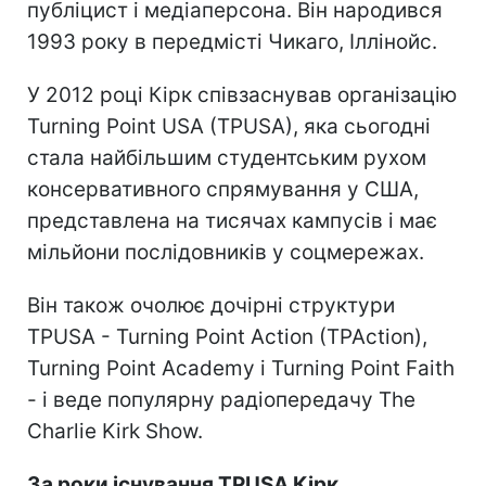
публіцист і медіаперсона. Він народився
1993 року в передмісті Чикаго, Іллінойс.
У 2012 році Кірк співзаснував організацію
Turning Point USA (TPUSA), яка сьогодні
стала найбільшим студентським рухом
консервативного спрямування у США,
представлена на тисячах кампусів і має
мільйони послідовників у соцмережах.
Він також очолює дочірні структури
TPUSA - Turning Point Action (TPAction),
Turning Point Academy і Turning Point Faith
- і веде популярну радіопередачу The
Charlie Kirk Show.
За роки існування TPUSA Кірк