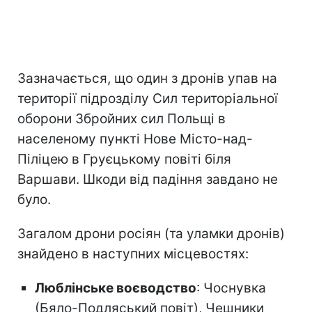
Зазначається, що один з дронів упав на
території
підрозділу Сил територіальної
оборони Збройних сил Польщі в
населеному пункті Нове Місто-над-
Піліцею в Груєцькому повіті біля
Варшави. Шкоди від падіння завдано не
було.
Загалом дрони росіян (та уламки дронів)
знайдено в наступних місцевостях:
Люблінське воєводство
: Чоснувка
(Бяло-Подляський повіт), Чешники