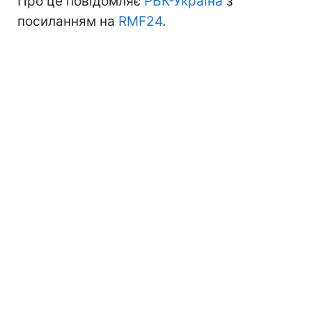
Про це повідомляє
РБК-Україна
з
посиланням на
RMF24
.