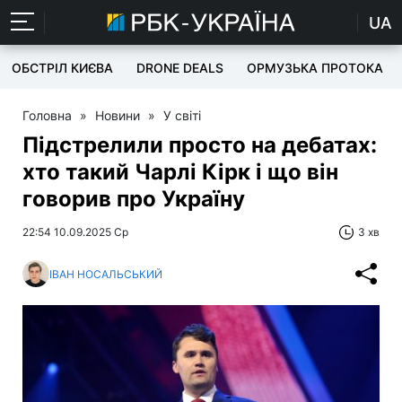
UA
ОБСТРІЛ КИЄВА
DRONE DEALS
ОРМУЗЬКА ПРОТОКА
Головна
»
Новини
»
У світі
Підстрелили просто на дебатах:
хто такий Чарлі Кірк і що він
говорив про Україну
22:54 10.09.2025 Ср
3 хв
ІВАН НОСАЛЬСЬКИЙ