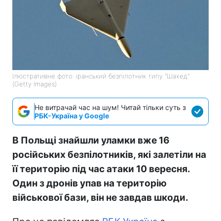
Ілюстративне фото: іранський безпілотник типу "Шахед"
(Getty Images)
Не витрачай час на шум! Читай тільки суть з
РБК-Україна у Google
В Польщі знайшли уламки вже 16
російських безпілотників, які залетіли на
її територію під час атаки 10 вересня.
Один з дронів упав на територію
військової бази, він не завдав шкоди.