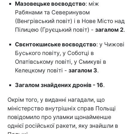
Мазовецьке воєводство
: між
Рабянами та Северинувом
(Венгрівський повіт) і в Нове Місто над
Пілицею (Груєцький повіт) -
загалом 2
.
Свєнтокшиське воєводство
: у Чижові
Буського повіту, у Соботці в
Опатівському повіті, у Смикуві в
Келецкому повіті -
загалом 3
.
Загалом знайдених дронів - 16
.
Окрім того, у виданні нагадали, що
міністерство внутрішніх справ Польщі
повідомило про уламки щонайменше
однієї російської ракети, яку знайшли в