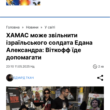
Головна
»
Новини
»
У світі
ХАМАС може звільнити
ізраїльського солдата Едана
Александра: Віткофф їде
допомагати
23:10 11.05.2025 Нд
2 хв
ЕДУАРД ТКАЧ