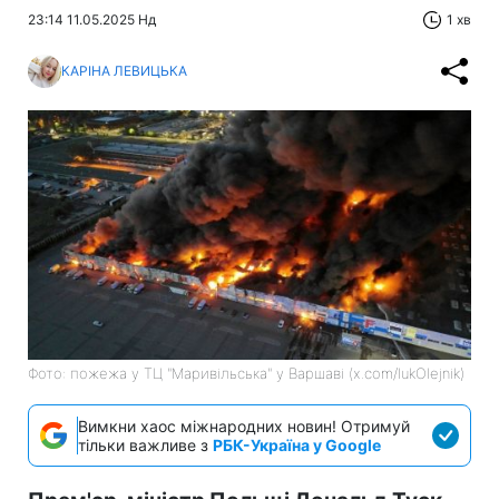
23:14 11.05.2025 Нд
1 хв
КАРІНА ЛЕВИЦЬКА
Фото: пожежа у ТЦ "Маривільська" у Варшаві (x.com/lukOlejnik)
Вимкни хаос міжнародних новин! Отримуй
тільки важливе з
РБК-Україна у Google