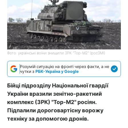
Фото: українські воїни знищили ЗРК "Тор-М2" (росЗМІ)
Розумій ситуацію на фронті через факти, а не
чутки з
РБК-Україна у Google
Бійці підрозділу Національної гвардії
України вразили зенітно-ракетний
комплекс (ЗРК) "Тор-М2" росіян.
Підпалили дороговартісну ворожу
техніку за допомогою дронів.