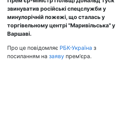
Прем'єр-міністр Польщі Дональд Туск
звинуватив російські спецслужби у
минулорічній пожежі, що сталась у
торгівельному центрі "Маривільська" у
Варшаві.
Про це повідомляє
РБК-Україна
з
посиланням на
заяву
прем'єра.