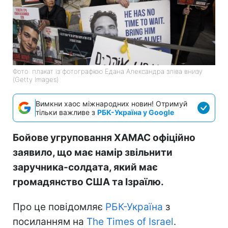
Фото: плакат із фотографією Едана Александра зліва внизу
(Getty Images)
Вимкни хаос міжнародних новин! Отримуй
тільки важливе з
РБК-Україна у Google
Бойове угруповання ХАМАС офіційно
заявило, що має намір звільнити
заручника-солдата, який має
громадянство США та Ізраїлю.
Про це повідомляє
РБК-Україна
з
посиланням на
The Times of Israel
.