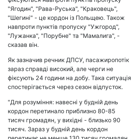
"Ягодин", "Рава-Руська", "Краковець",
"Шегині" - це кордон із Польщею. Також
навпроти пунктів пропуску "Ужгород",
"Лужанка", "Порубне" та "Мамалига", -
сказав він.
Як зазначив речник ДПСУ, пасажиропотік
зараз справді високий, але черги не
фіксують 24 години на добу. Така ситуація
спостерігається через сезон відпусток.
"Для розуміння: навесні у будній день
кордон перетинало приблизно 80-85
тисяч громадян, у вихідні - близько 90
тисяч. Зараз у будній день кордон
перетинає не менше 130 тисяч громадян,