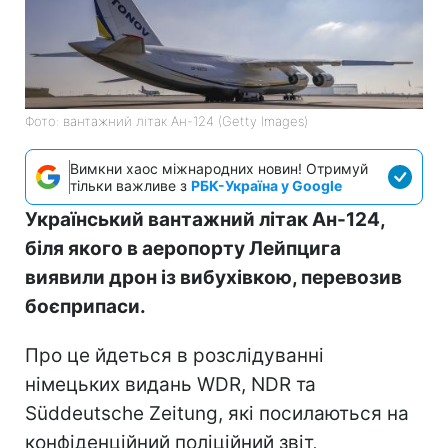
Фото: вантажний літак Ан-124 (Getty Images)
Вимкни хаос міжнародних новин! Отримуй
тільки важливе з
РБК-Україна у Google
Український вантажний літак Ан-124,
біля якого в аеропорту Лейпцига
виявили дрон із вибухівкою, перевозив
боєприпаси.
Про це йдеться в розслідуванні
німецьких видань WDR, NDR та
Süddeutsche Zeitung, які посилаються на
конфіденційний поліційний звіт,