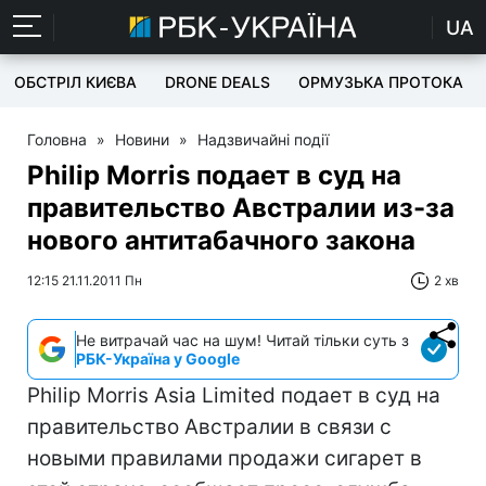
UA
ОБСТРІЛ КИЄВА
DRONE DEALS
ОРМУЗЬКА ПРОТОКА
Головна
»
Новини
»
Надзвичайні події
Philip Morris подает в суд на
правительство Австралии из-за
нового антитабачного закона
12:15 21.11.2011 Пн
2 хв
Не витрачай час на шум! Читай тільки суть з
РБК-Україна у Google
Philip Morris Asia Limited подает в суд на
правительство Австралии в связи с
новыми правилами продажи сигарет в