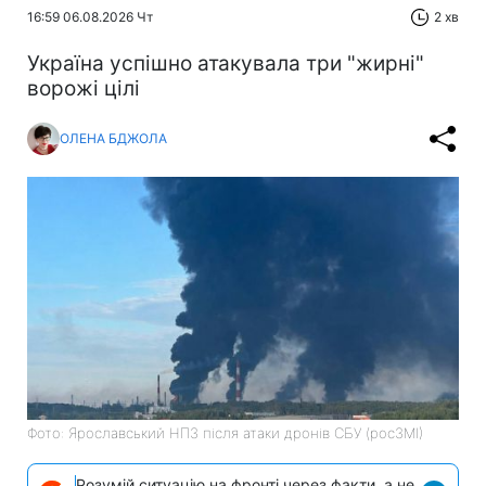
16:59 06.08.2026 Чт
2 хв
Україна успішно атакувала три "жирні"
ворожі цілі
ОЛЕНА БДЖОЛА
Фото: Ярославський НПЗ після атаки дронів СБУ (росЗМІ)
Розумій ситуацію на фронті через факти, а не