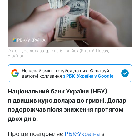
Фото: курс долара зріс на 6 копійок (Віталій Носач, РБК-
Україна)
Не чекай змін - готуйся до них! Фільтруй
валютні коливання
з РБК-Україна у Google
Національний банк України (НБУ)
підвищив курс долара до гривні. Долар
подорожчав після зниження протягом
двох днів.
Про це повідомляє
РБК-Україна
з