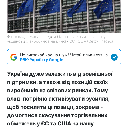
Фото: влада має докладати більше зусиль для захисту
українських виробників на ринках ЄС і США (Getty Images)
Не витрачай час на шум! Читай тільки суть з
РБК-Україна у Google
Україна дуже залежить від зовнішньої
підтримки, а також від позицій своїх
виробників на світових ринках. Тому
владі потрібно активізувати зусилля,
щоб посилити ці позиції, зокрема -
домогтися скасування торгівельних
обмежень у ЄС та США на нашу