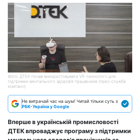
Фото: ДТЕК почав використовувати VR-технології для
підтримки ментального здоров’я працівників (прес-служба
компанії)
Не витрачай час на шум! Читай тільки суть з
РБК-Україна у Google
Вперше в українській промисловості
ДТЕК впроваджує програму з підтримки