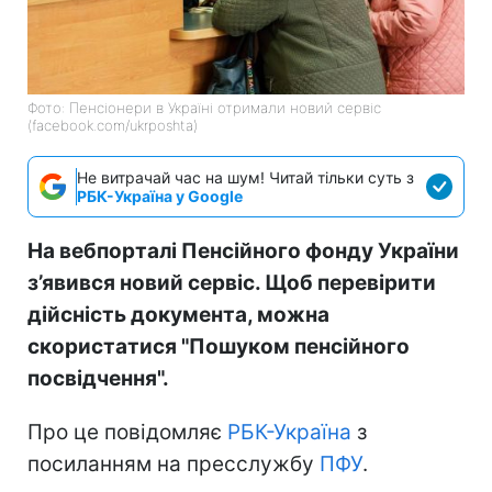
Фото: Пенсіонери в Україні отримали новий сервіс
(facebook.com/ukrposhta)
Не витрачай час на шум! Читай тільки суть з
РБК-Україна у Google
На вебпорталі Пенсійного фонду України
з’явився новий сервіс. Щоб перевірити
дійсність документа, можна
скористатися "Пошуком пенсійного
посвідчення".
Про це повідомляє
РБК-Україна
з
посиланням на пресслужбу
ПФУ
.