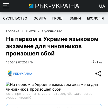
UA
СУСПІЛЬСТВО
ОСВІТА
ГРОШІ
ЗМІНИ
ЕКОЛОГІЯ
Головна
»
Життя
»
Суспільство
На первом в Украине языковом
экзамене для чиновников
произошел сбой
15:05 19.07.2021 Пн
1 хв
РБК-УКРАЇНА
Фото: претенденты на места на госслужбе сдают сегодня
экзамен (freepik)