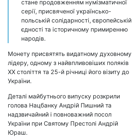
стане продовженням нумізматичної
серії, присвяченої українсько-
польській солідарності, європейській
єдності та історичному примиренню
народів.
Монету присвятять видатному духовному
лідеру, одному з найвпливовіших поляків
ХХ століття та 25-й річниці його візиту до
України.
Деталі майбутнього випуску розкрили
голова Нацбанку Андрій Пишний та
надзвичайний і повноважний посол
України при Святому Престолі Андрій
Юраш.