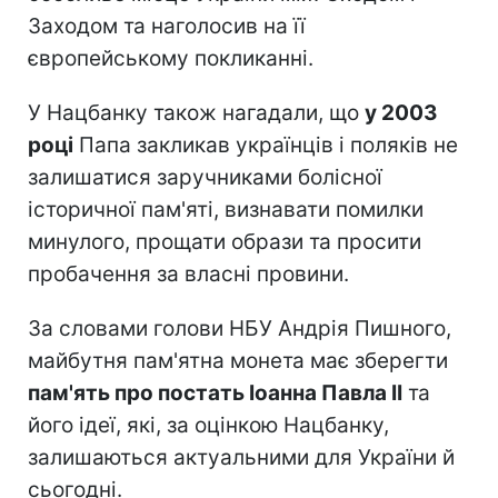
Заходом та наголосив на її
європейському покликанні.
У Нацбанку також нагадали, що
у 2003
році
Папа закликав українців і поляків не
залишатися заручниками болісної
історичної пам'яті, визнавати помилки
минулого, прощати образи та просити
пробачення за власні провини.
За словами голови НБУ Андрія Пишного,
майбутня пам'ятна монета має зберегти
пам'ять про постать Іоанна Павла II
та
його ідеї, які, за оцінкою Нацбанку,
залишаються актуальними для України й
сьогодні.