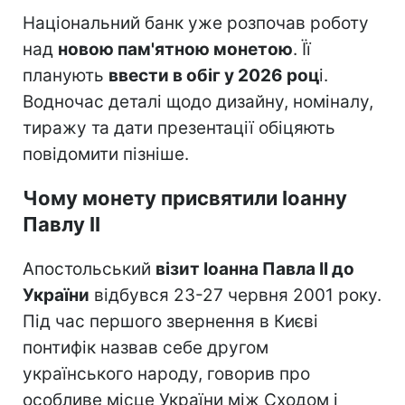
Національний банк уже розпочав роботу
над
новою пам'ятною монетою
. Її
планують
ввести в обіг у 2026 роц
і.
Водночас деталі щодо дизайну, номіналу,
тиражу та дати презентації обіцяють
повідомити пізніше.
Чому монету присвятили Іоанну
Павлу II
Апостольський
візит Іоанна Павла II до
України
відбувся 23-27 червня 2001 року.
Під час першого звернення в Києві
понтифік назвав себе другом
українського народу, говорив про
особливе місце України між Сходом і