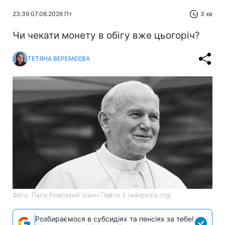
23:39 07.08.2026 Пт
3 хв
Чи чекати монету в обігу вже цьогоріч?
ТЕТЯНА ВЕРЕМЄЄВА
Фото: Папа Римський Іоанн Павло II (wikipedia.org)
Розбираємося в субсидіях та пенсіях за тебе!