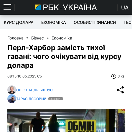
UA
КУРС ДОЛАРА
ЕКОНОМІКА
ОСОБИСТІ ФІНАНСИ
TEC
Головна
»
Бізнес
»
Економіка
Перл-Харбор замість тихої
гавані: чого очікувати від курсу
долара
08:15 10.05.2025 Сб
3 хв
ОЛЕКСАНДР БІЛОУС
ТАРАС ЛЄСОВИЙ
ЕКСПЕРТ