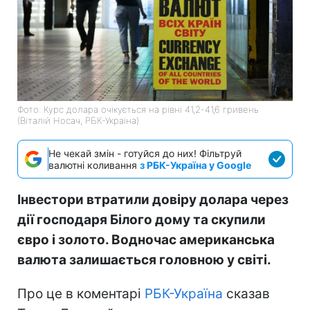
Фото: Курс долара очікується на рівні 41,2-41,6 гривень
(Віталій Носач, РБК-Україна)
Не чекай змін - готуйся до них! Фільтруй
валютні коливання
з РБК-Україна у Google
Інвестори втратили довіру долара через
дії господаря Білого дому та скупили
євро і золото. Водночас американська
валюта залишається головною у світі.
Про це в коментарі
РБК-Україна
сказав