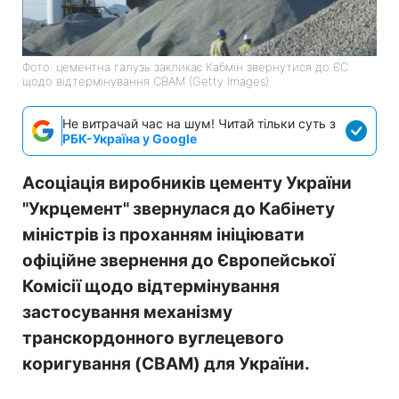
Фото: цементна галузь закликає Кабмін звернутися до ЄС
щодо відтермінування CBAM (Getty Images)
Не витрачай час на шум! Читай тільки суть з
РБК-Україна у Google
Асоціація виробників цементу України
"Укрцемент" звернулася до Кабінету
міністрів із проханням ініціювати
офіційне звернення до Європейської
Комісії щодо відтермінування
застосування механізму
транскордонного вуглецевого
коригування (CBAM) для України.