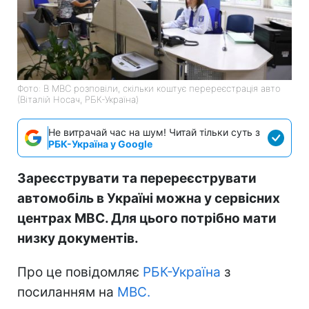
Фото: В МВС розповіли, скільки коштує перереєстрація авто
(Віталій Носач, РБК-Україна)
Не витрачай час на шум! Читай тільки суть з
РБК-Україна у Google
Зареєструвати та перереєструвати
автомобіль в Україні можна у сервісних
центрах МВС. Для цього потрібно мати
низку документів.
Про це повідомляє
РБК-Україна
з
посиланням на
МВС.