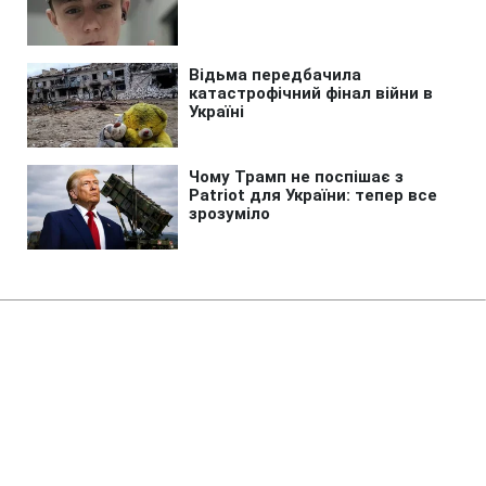
Головна
»
Життя
»
Суспільство
Податкові пільги для
волонтерів: за яких умов
допомога не оподатковується