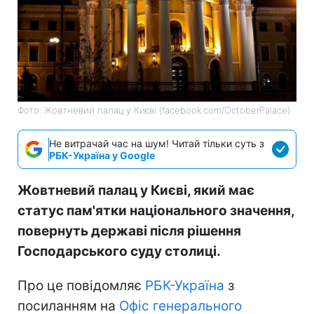
Фото: Жовтневий палац у Києві (facebook.com/OctoberPalace)
Не витрачай час на шум! Читай тільки суть з
РБК-Україна у Google
Жовтневий палац у Києві, який має
статус пам'ятки національного значення,
повернуть державі після рішення
Господарського суду столиці.
Про це повідомляє
РБК-Україна
з
посиланням на
Офіс генерального