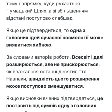
тому напрямку, куди рухається
Чумацький Шлях, а зі збільшенням
відстані поступово слабшає.
Якщо це підтвердиться, то
одна з
головних ідей сучасної космології може
виявитися хибною
.
За словами авторів роботи,
Всесвіт і далі
розширюється, але не прискорюється
,
як вважалося останні десятиліття.
Навпаки,
швидкість цього розширення
може поступово зменшуватися
.
Якщо висновки вчених підтвердяться,
це
поставить під сумнів одну з головних