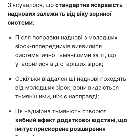
З'ясувалося, що
стандартна яскравість
наднових залежить від віку зоряної
системи
:
Після поправки наднові з молодших
зірок-попередників виявилися
систематично тьмянішими за ті, що
утворилися від старіших зірок;
Оскільки віддаленіші наднові походять
від молодших зірок, вони видаються
тьмянішими, ніж є насправді;
Ця надмірна тьмяність створює
хибний ефект додаткової відстані, що
імітує прискорене розширення