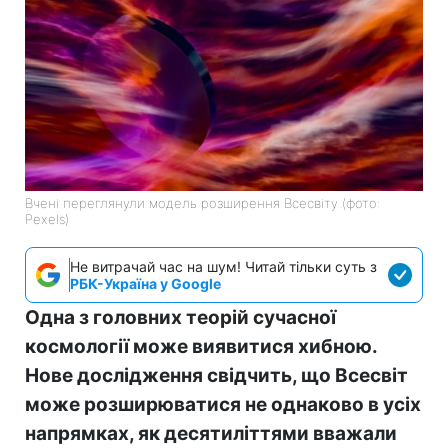
Вчені переглянули модель розширення Всесвіту (фото:
Pexels)
Не витрачай час на шум! Читай тільки суть з
РБК-Україна у Google
Одна з головних теорій сучасної
космології може виявитися хибною.
Нове дослідження свідчить, що Всесвіт
може розширюватися не однаково в усіх
напрямках, як десятиліттями вважали