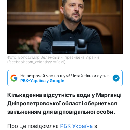
Фото: Володимир Зеленський, президент України
(facebook.com_zelenskyy.official)
Не витрачай час на шум! Читай тільки суть з
РБК-Україна у Google
Кількаденна відсутність води у Марганці
Дніпропетровської області обернеться
звільненням для відповідальної особи.
Про це повідомляє
РБК-Україна
з