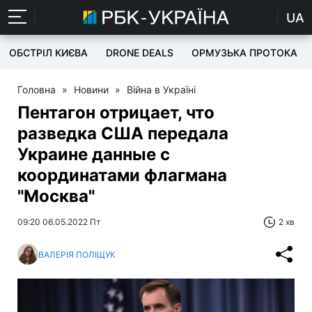
UA
ОБСТРІЛ КИЄВА
DRONE DEALS
ОРМУЗЬКА ПРОТОКА
Головна
»
Новини
»
Війна в Україні
Пентагон отрицает, что
разведка США передала
Украине данные с
координатами флагмана
"Москва"
09:20 06.05.2022 Пт
2 хв
ВАЛЕРІЯ ПОЛІЩУК