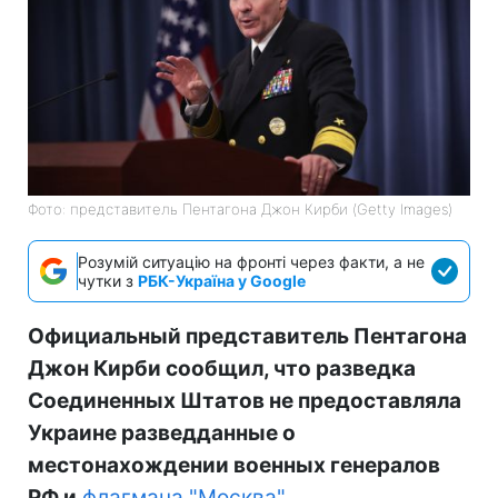
Фото: представитель Пентагона Джон Кирби (Getty Images)
Розумій ситуацію на фронті через факти, а не
чутки з
РБК-Україна у Google
Официальный представитель Пентагона
Джон Кирби сообщил, что разведка
Соединенных Штатов не предоставляла
Украине разведданные о
местонахождении военных генералов
РФ и
флагмана "Москва"
.