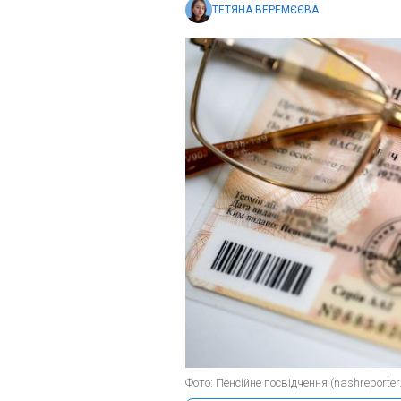
ТЕТЯНА ВЕРЕМЄЄВА
Фото: Пенсійне посвідчення (nashreporter