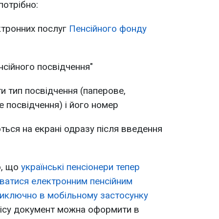
потрібно:
ктронних послуг
Пенсійного фонду
нсійного посвідчення"
ти тип посвідчення (паперове,
е посвідчення) і його номер
ться на екрані одразу після введення
о, що
українські пенсіонери тепер
ватися електронним пенсійним
виключно в мобільному застосунку
вісу документ можна оформити в