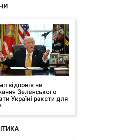
НИ
мп відповів на
хання Зеленського
ати Україні ракети для
О
ІТИКА