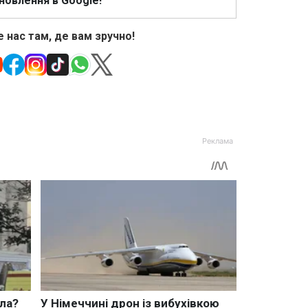
новлення в Google!
 нас там, де вам зручно!