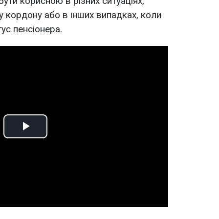
бути корисною в різних ситуаціях,
у кордону або в інших випадках, коли
ус пенсіонера.
Play
Video