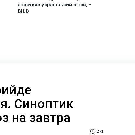
рийде
я. Синоптик
з на завтра
2 хв