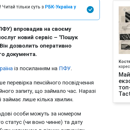
 Читай тільки суть з
РБК-Україна у
(ПФУ) впровадив на своєму
ослуг новий сервіс – "Пошук
 Він дозволить оперативно
го документа.
Кост
корес
раїна
із посиланням на
ПФУ
.
Май
екз
ше перевірка пенсійного посвідчення
топ
йного запиту, що займало час. Наразі
Tact
і займає лише кілька хвилин.
адові особи можуть за номером
о статус (чи воно чинне) та дату