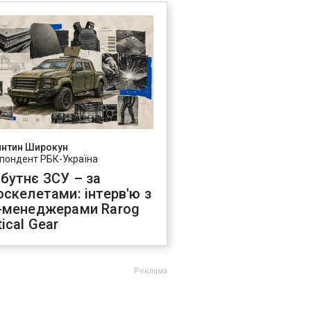
янтин Широкун
пондент РБК-Україна
бутнє ЗСУ – за
оскелетами: інтерв'ю з
-менеджерами Rarog
ical Gear