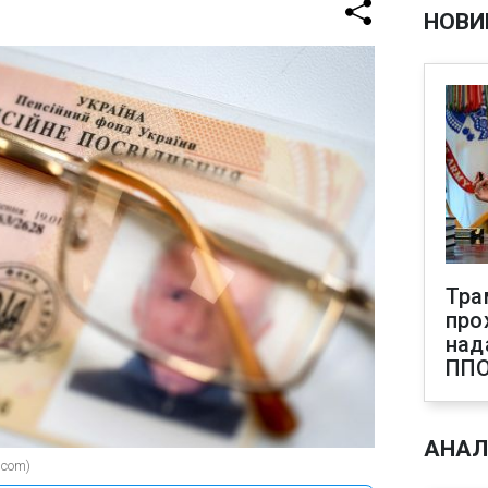
НОВИ
Тра
про
над
ПП
АНАЛ
.com)