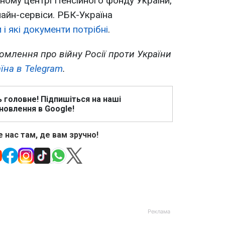
ному центрі Пенсійного фонду України,
лайн-сервіси. РБК-Україна
 і які документи потрібні
.
омлення про війну Росії проти України
їна в Telegram
.
ь головне! Підпишіться на наші
новлення в Google!
 нас там, де вам зручно!