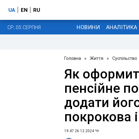
UA
EN
RU
НОВИНИ
АНАЛІТИКА
СР, 05 СЕРПНЯ
Головна
»
Життя
»
Суспільство
Як оформит
пенсійне по
додати його
покрокова і
19:47 26.12.2024 Чт