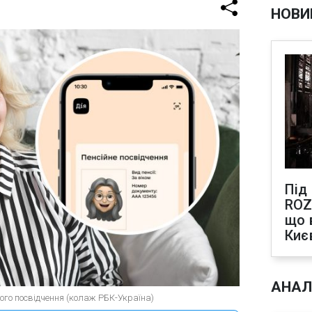
НОВИ
Під
ROZ
що 
Киє
АНАЛ
ого посвідчення (колаж РБК-Україна)