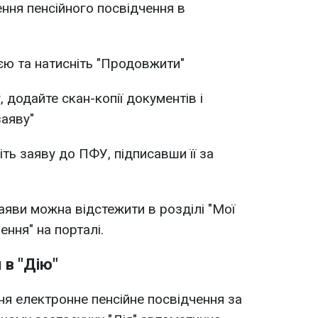
ння пенсійного посвідчення в
єю та натисніть "Продовжити"
 додайте скан-копії документів і
заяву"
іть заяву до ПФУ, підписавши її за
яви можна відстежити в розділі "Мої
ення" на порталі.
 в "Дію"
я електронне пенсійне посвідчення за