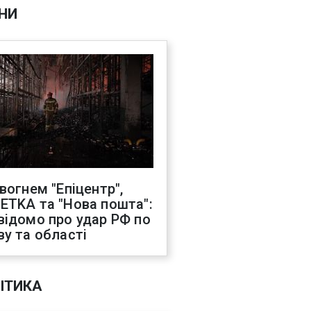
НИ
 вогнем "Епіцентр",
ETKA та "Нова пошта":
відомо про удар РФ по
ву та області
ІТИКА