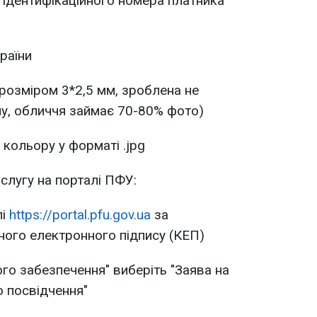
 ідентифікаційного номера платника
раїни
розміром 3*2,5 мм, зроблена не
ому, обличчя займає 70-80% фото)
 кольору у форматі .jpg
слугу на порталі ПФУ:
лі
https://portal.pfu.gov.ua
за
ого електронного підпису (КЕП)
ого забезпечення" виберіть "Заява на
о посвідчення"