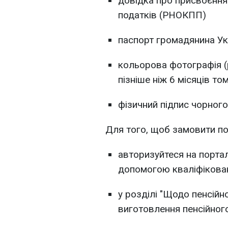
довідка про присвоєння
податків (РНОКПП)
паспорт громадянина Ук
кольорова фотографія (
пізніше ніж 6 місяців т
фізичний підпис чорного
Для того, щоб замовити по
авторизуйтеся на порта
допомогою кваліфікован
у розділі "Щодо пенсійн
виготовлення пенсійног