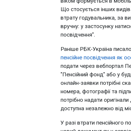
віком формується в мобіль
Що стосується інших видів 
втрату годувальника, за вис
вручну: у застосунку натис
посвідчення".
Раніше РБК-Україна писал
пенсійне посвідчення як ос
подати через вебпортал Пе
"Пенсійний фонд" або у бу
онлайн-заявки потрібні ска
номера, фотографії та підп
потрібно надати оригінали
доступна незалежно від міс
У разі втрати пенсійного 