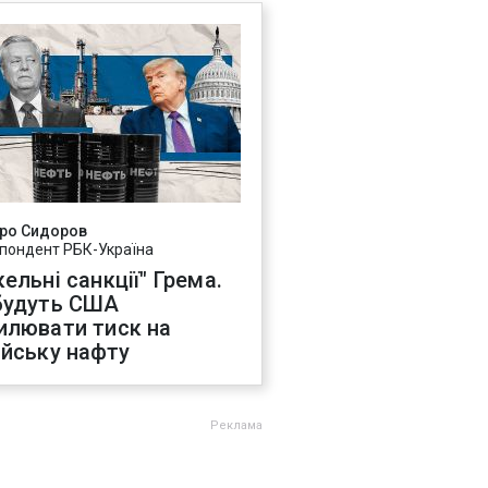
ро Сидоров
пондент РБК-Україна
ельні санкції" Грема.
будуть США
илювати тиск на
ійську нафту