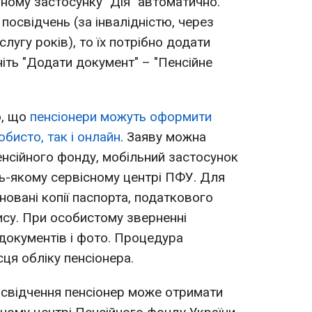
ному застосунку "Дія" автоматично.
посвідчень (за інвалідністю, через
лугу років), то їх потрібно додати
ніть "Додати документ" – "Пенсійне
о, що
пенсіонери можуть оформити
обисто, так і онлайн
. Заяву можна
нсійного фонду, мобільний застосунок
дь-якому сервісному центрі ПФУ. Для
новані копії паспорта, податкового
ису. При особистому зверненні
 документів і фото. Процедура
ця обліку пенсіонера.
посвідчення пенсіонер може отримати