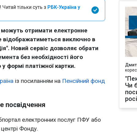
 Читай тільки суть з
РБК-Україна у
р можуть отримати електронне
ке відображатиметься виключно в
ія". Новий сервіс дозволяє обрати
мента без необхідності його
 у формі платіжної картки.
Дмит
корес
"Пек
раїна
із посиланням на
Пенсійний фонд
Чи 
пос
рос
е посвідчення
ебпортал електронних послуг ПФУ або
центрі Фонду.