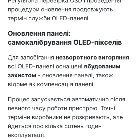
Регулярна перевірка OSD і проведення
процедури оновлення продовжують
термін служби OLED-панелі.
Оновлення панелі:
самокалібрування OLED-пікселів
Для запобігання
незворотного вигоряння
всі OLED-панелі оснащені
вбудованим
захистом
- оновлення панелі, також
відоме як компенсація панелі.
Процес запускається автоматично після
певного часу роботи пристрою. Точні
терміни виробники не розкривають, але
йдеться про кілька сотень годин
експлуатації.