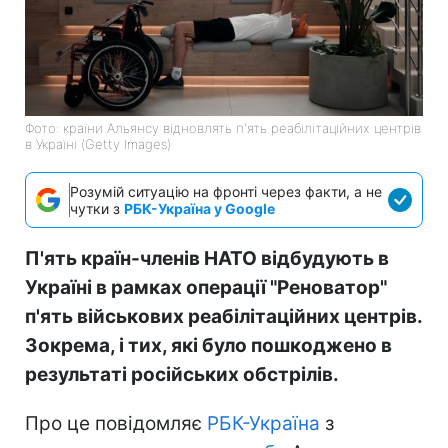
Фото: країни Альянсу відновлять п'ять реабілітаційних центрів
в Україні (Getty Images)
Розумій ситуацію на фронті через факти, а не
чутки з
РБК-Україна у Google
П'ять країн-членів НАТО відбудують в
Україні в рамках операції "Реноватор"
п'ять військових реабілітаційних центрів.
Зокрема, і тих, які було пошкоджено в
результаті російських обстрілів.
Про це повідомляє
РБК-Україна
з