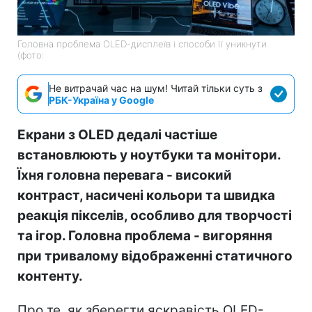
Головна проблема OLED-дисплеїв і способи її уникнути
(фото:
Не витрачай час на шум! Читай тільки суть з
РБК-Україна у Google
Екрани з OLED дедалі частіше
встановлюють у ноутбуки та монітори.
Їхня головна перевага - високий
контраст, насичені кольори та швидка
реакція пікселів, особливо для творчості
та ігор. Головна проблема - вигоряння
при тривалому відображенні статичного
контенту.
Про те, як зберегти яскравість OLED-