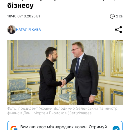
бізнесу
18:40 07.10.2025 Вт
2 хв
НАТАЛІЯ КАВА
Фото: президент України Володимир Зеленський та міністр
фінансів Данії Мортен Бьодсков (GettyImages)
Вимкни хаос міжнародних новин! Отримуй