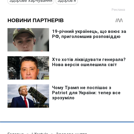
Здорове харчування
Здоров'я