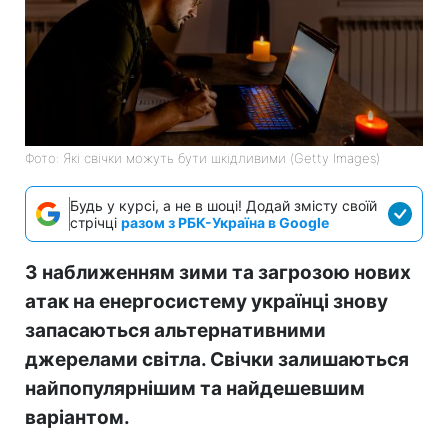
Фото: Які свічки можуть бути шкідливими (Getty Images)
Будь у курсі, а не в шоці! Додай змісту своїй
стрічці
разом з РБК-Україна в Google
З наближенням зими та загрозою нових
атак на енергосистему українці знову
запасаються альтернативними
джерелами світла. Свічки залишаються
найпопулярнішим та найдешевшим
варіантом.