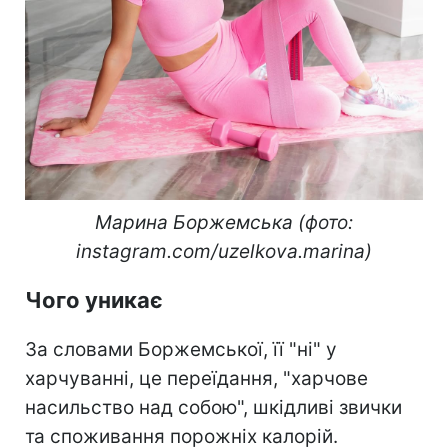
Марина Боржемська (фото:
instagram.com/uzelkova.marina)
Чого уникає
За словами Боржемської, її "ні" у
харчуванні, це переїдання, "харчове
насильство над собою", шкідливі звички
та споживання порожніх калорій.