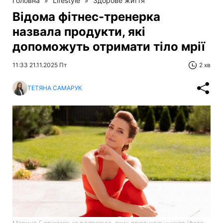
Головна
»
Lifestyle
»
Здорове життя
Відома фітнес-тренерка
назвала продукти, які
допоможуть отримати тіло мрії
11:33 21.11.2025 Пт
2 хв
ТЕТЯНА САМАРУК
Марина Боржемська розповіла, яких продуктів уникає (фото: