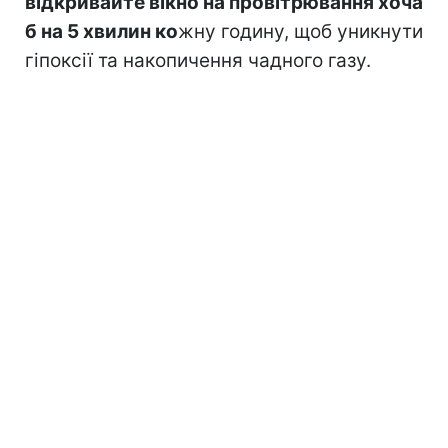
відкривайте вікно на провітрювання хоча
б на 5 хвилин ко
жну годину, щоб уникнути
гіпоксії та накопичення чадного газу.