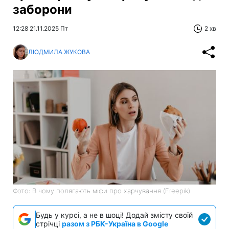
заборони
12:28 21.11.2025 Пт
2 хв
ЛЮДМИЛА ЖУКОВА
Фото: В чому полягають міфи про харчування (Freepik)
Будь у курсі, а не в шоці! Додай змісту своїй
стрічці
разом з РБК-Україна в Google