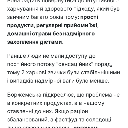
Вона радить повернутися до інтуїтивного
харчування й здорового підходу, який був
звичним багато років тому:
прості
продукти, регулярні прийоми їжі,
домашні страви без надмірного
захоплення дієтами.
Раніше люди не мали доступу до
постійного потоку “сенсаційних” порад,
тому й харчові звички були стабільнішими
і випадків надмірної ваги було менше.
Боржемська підкреслює, що проблема не
в конкретних продуктах, а в нашому
ставленні до них. Якщо раціон
збалансований, а фастфуд та солодощі
лише епізодичні радощі,
організм