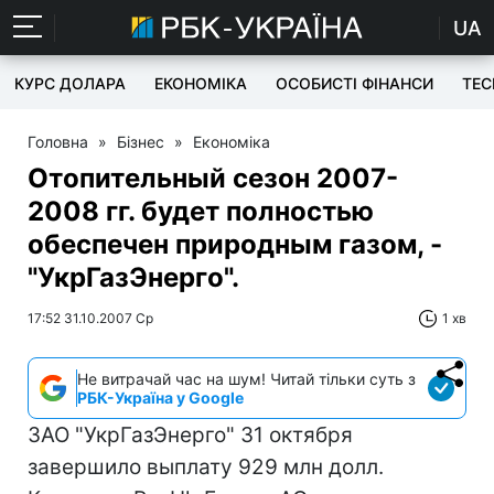
UA
КУРС ДОЛАРА
ЕКОНОМІКА
ОСОБИСТІ ФІНАНСИ
TEC
Головна
»
Бізнес
»
Економіка
Отопительный сезон 2007-
2008 гг. будет полностью
обеспечен природным газом, -
"УкрГазЭнерго".
17:52 31.10.2007 Ср
1 хв
Не витрачай час на шум! Читай тільки суть з
РБК-Україна у Google
ЗАО "УкрГазЭнерго" 31 октября
завершило выплату 929 млн долл.