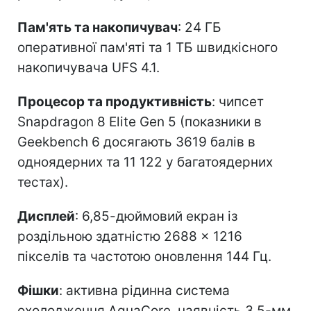
Пам'ять та накопичувач
: 24 ГБ
оперативної пам'яті та 1 ТБ швидкісного
накопичувача UFS 4.1.
Процесор та продуктивність
: чипсет
Snapdragon 8 Elite Gen 5 (показники в
Geekbench 6 досягають 3619 балів в
одноядерних та 11 122 у багатоядерних
тестах).
Дисплей
: 6,85-дюймовий екран із
роздільною здатністю 2688 × 1216
пікселів та частотою оновлення 144 Гц.
Фішки
: активна рідинна система
охолодження AquaCore, наявність 3,5-мм