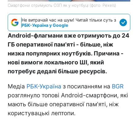
Смартфони отримують ОЗП як у ноутбуці (фото: Pexels)
Не витрачай час на шум! Читай тільки суть з
РБК-Україна у Google
Android-флагмани вже отримують до 24
ГБ оперативної пам'яті - більше, ніж
низка популярних ноутбуків. Причина -
нові вимоги локального ШІ, який
потребує дедалі більше ресурсів.
Медіа
РБК-Україна
з посиланням на
BGR
розглянуло топові Android-смартфони, які
мають більше оперативної пам'яті, ніж
користувацькі лептопи.