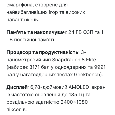
смартфона, створене для
найвибагливіших ігор та високих
навантажень.
Пам'ять та накопичувач
: 24 ГБ ОЗП та 1
ТБ постійної пам'яті.
Процесор та продуктивність
: 3-
нанометровий чип Snapdragon 8 Elite
(набирає 3171 бал у одноядерних та 9991
бал у багатоядерних тестах Geekbench).
Дисплей
: 6,78-дюймовий AMOLED-екран
із частотою оновлення до 185 Гц та
роздільною здатністю 2400×1080
пікселів.