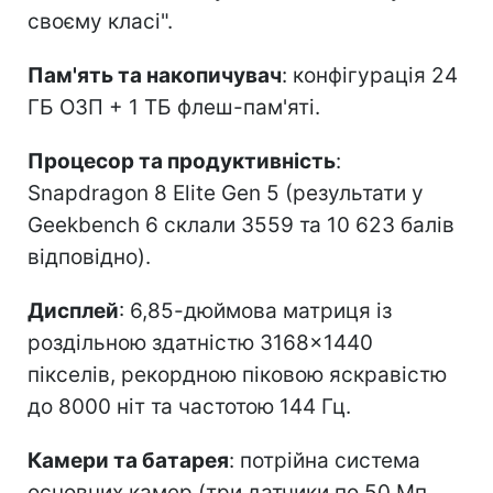
своєму класі".
Пам'ять та накопичувач
: конфігурація 24
ГБ ОЗП + 1 ТБ флеш-пам'яті.
Процесор та продуктивність
:
Snapdragon 8 Elite Gen 5 (результати у
Geekbench 6 склали 3559 та 10 623 балів
відповідно).
Дисплей
: 6,85-дюймова матриця із
роздільною здатністю 3168×1440
пікселів, рекордною піковою яскравістю
до 8000 ніт та частотою 144 Гц.
Камери та батарея
: потрійна система
основних камер (три датчики по 50 Мп