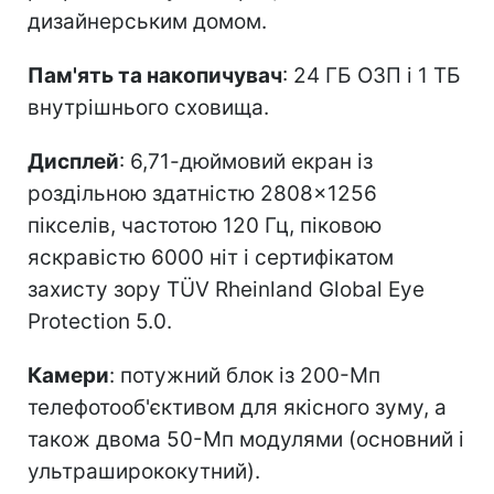
дизайнерським домом.
Пам'ять та накопичувач
: 24 ГБ ОЗП і 1 ТБ
внутрішнього сховища.
Дисплей
: 6,71-дюймовий екран із
роздільною здатністю 2808×1256
пікселів, частотою 120 Гц, піковою
яскравістю 6000 ніт і сертифікатом
захисту зору TÜV Rheinland Global Eye
Protection 5.0.
Камери
: потужний блок із 200-Мп
телефотооб'єктивом для якісного зуму, а
також двома 50-Мп модулями (основний і
ультраширококутний).