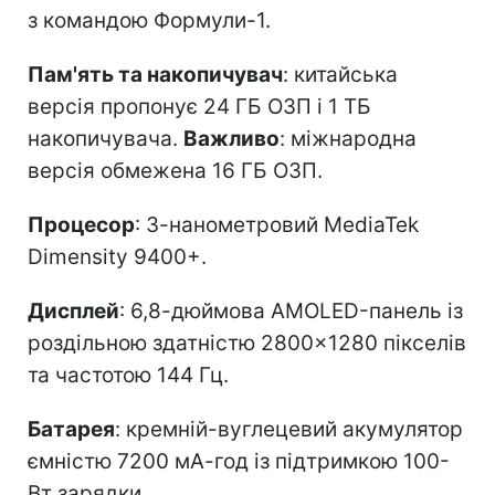
з командою Формули-1.
Пам'ять та накопичувач
: китайська
версія пропонує 24 ГБ ОЗП і 1 ТБ
накопичувача.
Важливо
: міжнародна
версія обмежена 16 ГБ ОЗП.
Процесор
: 3-нанометровий MediaTek
Dimensity 9400+.
Дисплей
: 6,8-дюймова AMOLED-панель із
роздільною здатністю 2800×1280 пікселів
та частотою 144 Гц.
Батарея
: кремній-вуглецевий акумулятор
ємністю 7200 мА-год із підтримкою 100-
Вт зарядки.