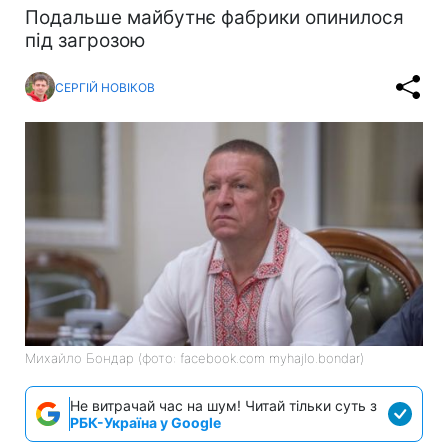
Подальше майбутнє фабрики опинилося
під загрозою
СЕРГІЙ НОВІКОВ
Михайло Бондар (фото: facebook.com myhajlo.bondar)
Не витрачай час на шум! Читай тільки суть з
РБК-Україна у Google