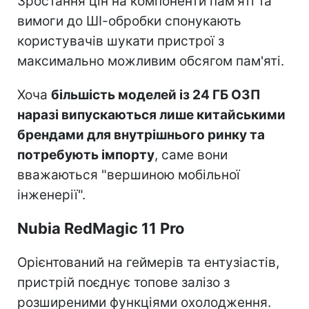
Зростання цін на компоненти пам'яті та
вимоги до ШІ-обробки спонукають
користувачів шукати пристрої з
максимально можливим обсягом пам'яті.
Хоча
більшість моделей із 24 ГБ ОЗП
наразі випускаються лише китайськими
брендами для внутрішнього ринку та
потребують імпорту
, саме вони
вважаються "вершиною мобільної
інженерії".
Nubia RedMagic 11 Pro
Орієнтований на геймерів та ентузіастів,
пристрій поєднує топове залізо з
розширеними функціями охолодження.