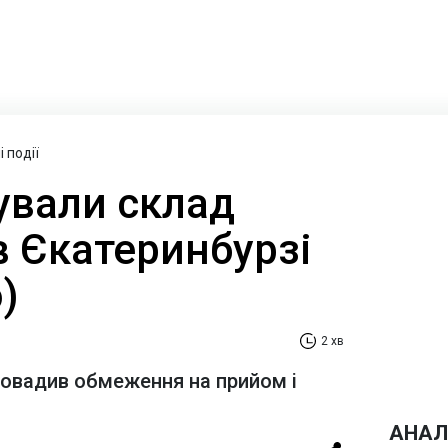
 події
ували склад
 в Єкатеринбурзі
)
2 хв
ровадив обмеження на прийом і
АНАЛ