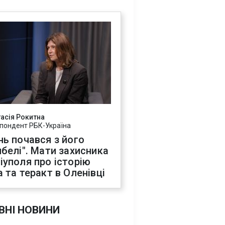
асія Рокитна
пондент РБК-Україна
нь почався з його
ибелі". Мати захисника
іуполя про історію
а та теракт в Оленівці
ВНІ НОВИНИ