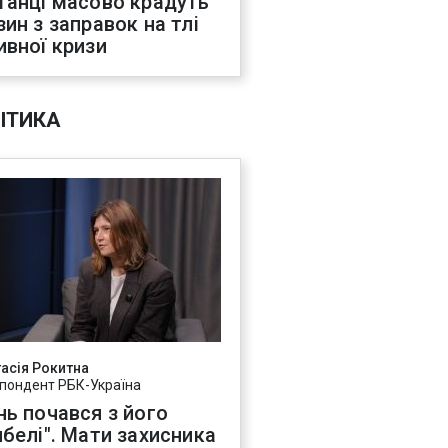
танці масово крадуть
зин з заправок на тлі
ивної кризи
ІТИКА
асія Рокитна
пондент РБК-Україна
нь почався з його
ибелі". Мати захисника