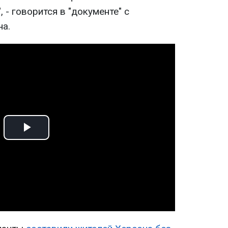
 - говорится в "документе" с
а.
Play
Video