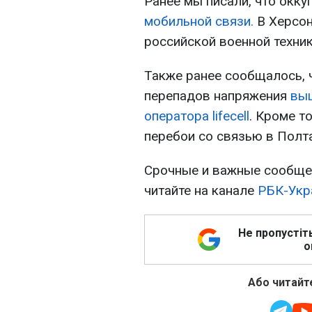
Ранее мы писали, что окк
мобильной связи.
В Херсон
российской военной техни
Также ранее сообщалось, 
перепадов напряжения
выш
оператора lifecell
. Кроме т
перебои со связью в Полт
Срочные и важные сообщен
читайте на канале
РБК-Укр
Не пропустіт
о
Або читайте