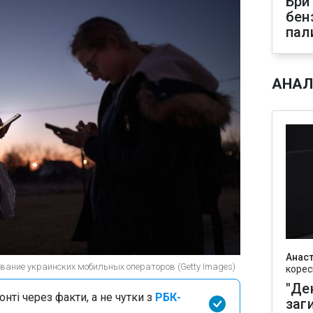
Бри
бен
пал
АНАЛ
Анаст
ование украинских мобильных операторов (Getty Images)
корес
"Де
нті через факти, а не чутки з
РБК-
заг