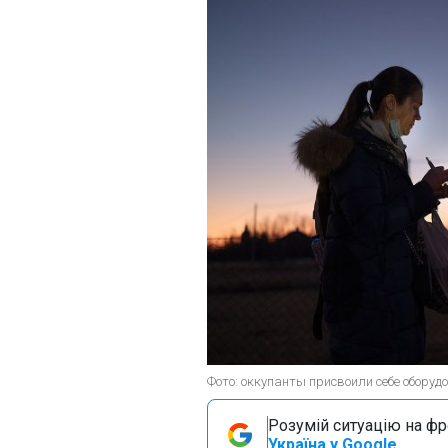
Фото: оккупанты присвоили себе оборуд
Розумій ситуацію на фро
Україна у Google