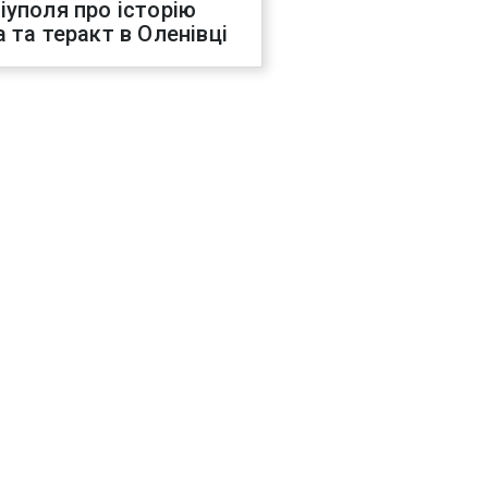
іуполя про історію
а та теракт в Оленівці