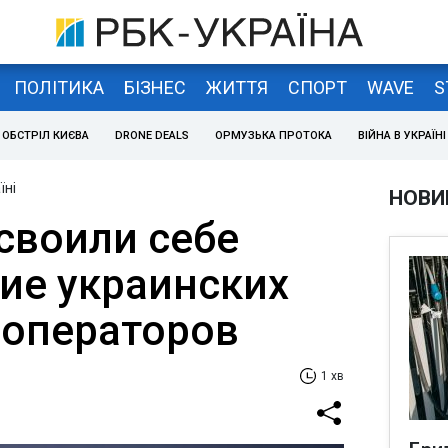
ПОЛІТИКА
БІЗНЕС
ЖИТТЯ
СПОРТ
WAVE
S
ОБСТРІЛ КИЄВА
DRONE DEALS
ОРМУЗЬКА ПРОТОКА
ВІЙНА В УКРАЇНІ
їні
НОВИ
своили себе
ие украинских
операторов
1 хв