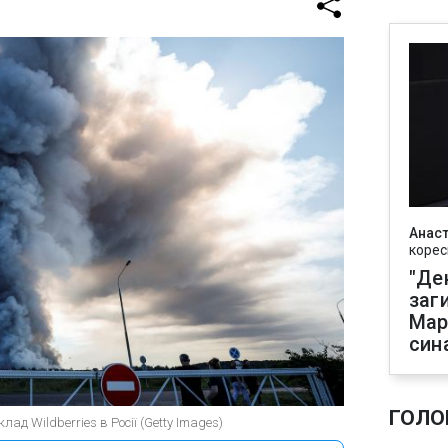
Анаст
корес
"Де
заг
Мар
син
ГОЛО
лад Wildberries в Росії (Getty Images)