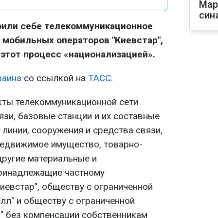
Мар
син
оили себе телекоммуникационное
 мобильных операторов "Киевстар",
ав этот процесс «национализацией».
раина
со ссылкой на
ТАСС
.
кты телекоммуникационной сети
язи, базовые станции и их составные
, линии, сооружения и средства связи,
недвижимое имущество, товарно-
другие материальные и
принадлежащие частному
иевстар", обществу с ограниченной
лл" и обществу с ограниченной
" без компенсации собственникам