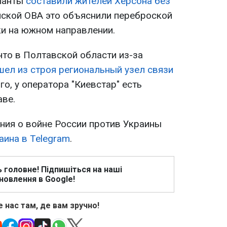
упанты
составили жителей Херсона без
ской ОВА это объяснили переброской
ки на южном направлении.
что в Полтавской области из-за
ел из строя региональный узел связи
ого, у оператора "Киевстар" есть
аве.
ия о войне России против Украины
аина в Telegram
.
ь головне! Підпишіться на наші
новлення в Google!
 нас там, де вам зручно!