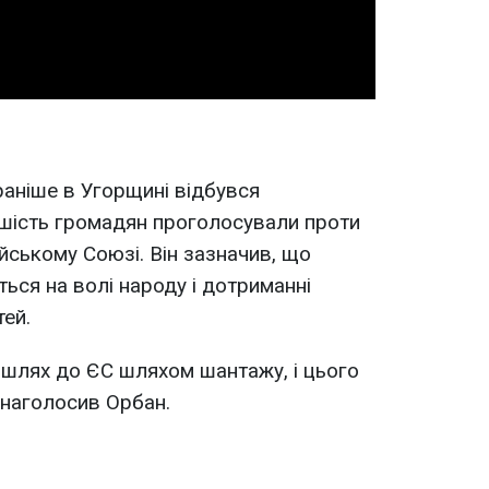
раніше в Угорщині відбувся
ьшість громадян проголосували проти
йському Союзі. Він зазначив, що
ься на волі народу і дотриманні
ей.
 шлях до ЄС шляхом шантажу, і цього
- наголосив Орбан.