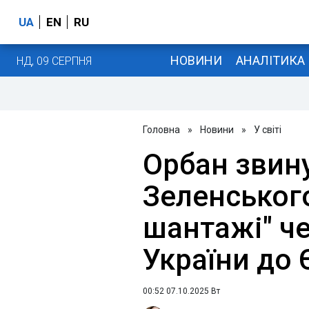
UA
EN
RU
НОВИНИ
АНАЛІТИКА
НД, 09 СЕРПНЯ
Головна
»
Новини
»
У світі
Орбан звин
Зеленськог
шантажі" че
України до 
00:52 07.10.2025 Вт