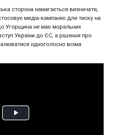
ська сторона намагається визначати,
астосовує медіа-кампанію для тиску на
що Угорщина не має моральних
ступ України до ЄС, а рішення про
алюватися одноголосно всіма
Play
Video