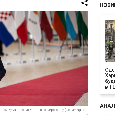
НОВИ
Оде
Харк
буд
в Т
АНАЛ
ідтримувати вступ України до Євросоюзу (GettyImages)