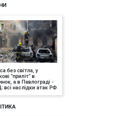
НИ
са без світла, у
ові "приліт" в
инок, а в Павлограді -
Ц: всі наслідки атак РФ
ІТИКА