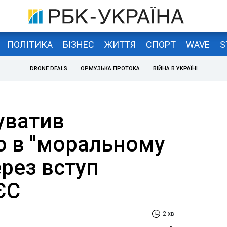
ПОЛІТИКА
БІЗНЕС
ЖИТТЯ
СПОРТ
WAVE
S
DRONE DEALS
ОРМУЗЬКА ПРОТОКА
ВІЙНА В УКРАЇНІ
уватив
о в "моральному
рез вступ
ЄС
2 хв