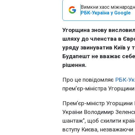
Вимкни хаос міжнародн
РБК-Україна у Google
Угорщина знову висловила
шляху до членства в Євр
уряду звинуватив Київ у т
Будапешт не вважає себе
рішення.
Про це повідомляє
РБК-Ук
прем'єр-міністра Угорщин
Прем'єр-міністр Угорщини 
України Володимир Зеленс
шантаж", щоб схилити кра
вступу Києва, незважаючи 