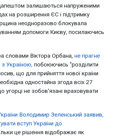
удапештом залишаються напруженими
ядах на розширення ЄС і підтримку
горщина неодноразово блокувала
нсуванням допомоги Києву, посилаючись
за словами Віктора Орбана,
не прагне
 з Україною,
побоюючись "розділити
лосив, що для прийняття нової країни
обхідна одностайна згода всіх 27
о угорці не зобов'язані враховувати
України Володимир Зеленський заявив,
кувати вступ України до
кільки це рішення відображає як