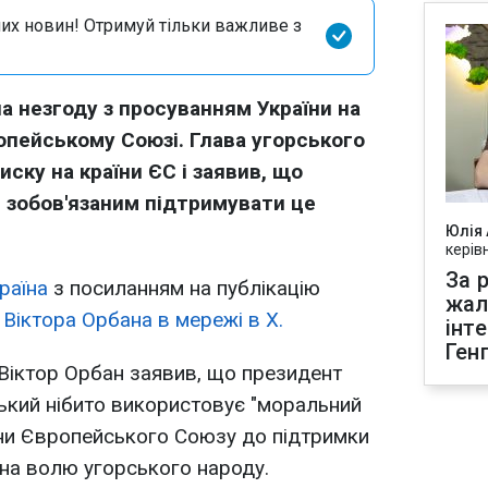
их новин! Отримуй тільки важливе з
 незгоду з просуванням України на
опейському Союзі. Глава угорського
иску на країни ЄС і заявив, що
 зобов'язаним підтримувати це
Юлія
керів
За р
раїна
з посиланням на публікацію
жал
и
Віктора Орбана в мережі в Х.
інт
Ген
Віктор Орбан заявив, що президент
ький нібито використовує "моральний
їни Європейського Союзу до підтримки
на волю угорського народу.