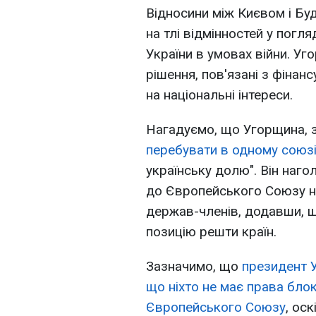
Відносини між Києвом і Б
на тлі відмінностей у погл
України в умовах війни. У
рішення, пов'язані з фіна
на національні інтереси.
Нагадуємо, що Угорщина, 
перебувати в одному союзі
українську долю". Він наго
до Європейського Союзу не
держав-членів, додавши, щ
позицію решти країн.
Зазначимо, що
президент 
що ніхто не має права бло
Європейського Союзу
, ос