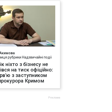
 Акимова
ниця рубрики Надзвичайні події
ік ніхто з бізнесу не
івся на тиск офіційно:
ерв'ю з заступником
прокурора Кримом