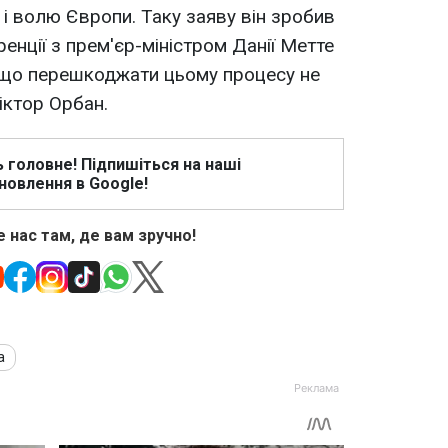
к і волю Європи. Таку заяву він зробив
ренції з прем'єр-міністром Данії Метте
 що перешкоджати цьому процесу не
іктор Орбан.
ь головне! Підпишіться на наші
новлення в Google!
 нас там, де вам зручно!
а