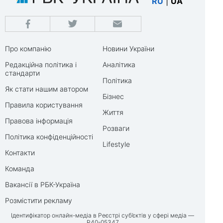
RU
|
UA
Про компанію
Новини України
Редакційна політика і
Аналітика
стандарти
Політика
Як стати нашим автором
Бізнес
Правила користування
Життя
Правова інформація
Розваги
Політика конфіденційності
Lifestyle
Контакти
Команда
Вакансії в РБК-Україна
Розмістити рекламу
Ідентифікатор онлайн-медіа в Реєстрі суб’єктів у сфері медіа —
R40-05347