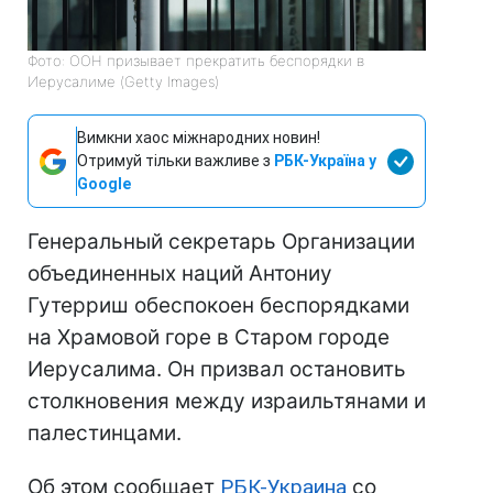
Фото: ООН призывает прекратить беспорядки в
Иерусалиме (Getty Images)
Вимкни хаос міжнародних новин!
Отримуй тільки важливе з
РБК-Україна у
Google
Генеральный секретарь Организации
объединенных наций Антониу
Гутерриш обеспокоен беспорядками
на Храмовой горе в Старом городе
Иерусалима. Он призвал остановить
столкновения между израильтянами и
палестинцами.
Об этом сообщает
РБК-Украина
со