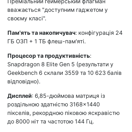
Преміальний геймерський флагман
вважається "доступним гаджетом у
своєму класі".
Пам'ять та накопичувач
: конфігурація 24
ГБ ОЗП + 1 ТБ флеш-пам'яті.
Процесор та продуктивність
:
Snapdragon 8 Elite Gen 5 (результати у
Geekbench 6 склали 3559 та 10 623 балів
відповідно).
Дисплей
: 6,85-дюймова матриця із
роздільною здатністю 3168×1440
пікселів, рекордною піковою яскравістю
до 8000 ніт та частотою 144 Гц.