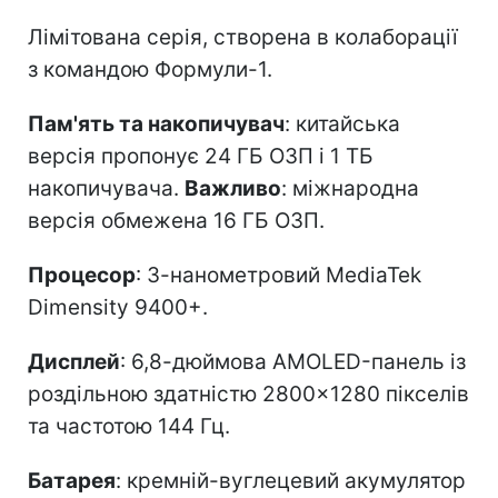
Лімітована серія, створена в колаборації
з командою Формули-1.
Пам'ять та накопичувач
: китайська
версія пропонує 24 ГБ ОЗП і 1 ТБ
накопичувача.
Важливо
: міжнародна
версія обмежена 16 ГБ ОЗП.
Процесор
: 3-нанометровий MediaTek
Dimensity 9400+.
Дисплей
: 6,8-дюймова AMOLED-панель із
роздільною здатністю 2800×1280 пікселів
та частотою 144 Гц.
Батарея
: кремній-вуглецевий акумулятор