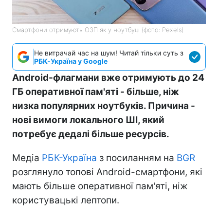
Смартфони отримують ОЗП як у ноутбуці (фото: Pexels)
Не витрачай час на шум! Читай тільки суть з
РБК-Україна у Google
Android-флагмани вже отримують до 24
ГБ оперативної пам'яті - більше, ніж
низка популярних ноутбуків. Причина -
нові вимоги локального ШІ, який
потребує дедалі більше ресурсів.
Медіа
РБК-Україна
з посиланням на
BGR
розглянуло топові Android-смартфони, які
мають більше оперативної пам'яті, ніж
користувацькі лептопи.