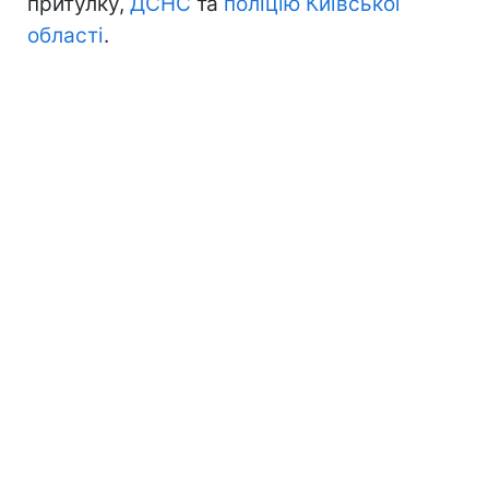
притулку,
ДСНС
та
поліцію Київської
області
.