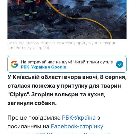
Фото: під Києвом сталася пожежа у притулку для тварин
(t.me/dsns_kyiv_region)
Не витрачай час на шум! Читай тільки суть з
РБК-Україна у Google
У Київській області вчора вночі, 8 серпня,
сталася пожежа у притулку для тварин
"Сіріус". Згоріли вольєри та кухня,
загинули собаки.
Про це повідомляє
РБК-Україна
з
посиланням на
Facebook-сторінку