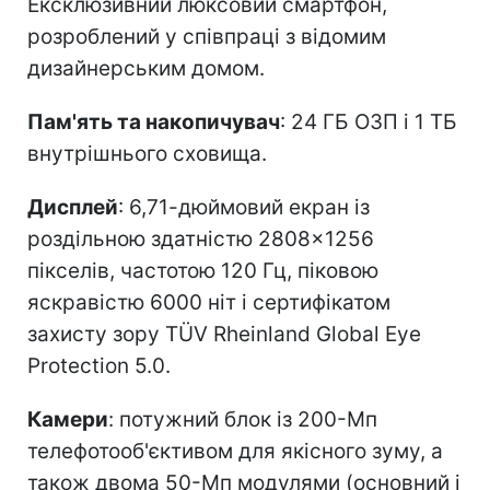
Ексклюзивний люксовий смартфон,
розроблений у співпраці з відомим
дизайнерським домом.
Пам'ять та накопичувач
: 24 ГБ ОЗП і 1 ТБ
внутрішнього сховища.
Дисплей
: 6,71-дюймовий екран із
роздільною здатністю 2808×1256
пікселів, частотою 120 Гц, піковою
яскравістю 6000 ніт і сертифікатом
захисту зору TÜV Rheinland Global Eye
Protection 5.0.
Камери
: потужний блок із 200-Мп
телефотооб'єктивом для якісного зуму, а
також двома 50-Мп модулями (основний і