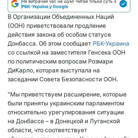
Не витрачай час на шум! Читай тільки суть з
РБК-Україна у Google
В Организации Объединенных Наций
(ООН) приветствовали продление
действия закона об особом статусе
Донбасса. Об этом сообщает
РБК-Украина
со ссылкой на заместителя Генсека ООН
по политическим вопросам Розмари
ДиКарло, которая выступала на
заседании Совета Безопасности ООН.
"Мы приветствуем расширение, которые
были приняты украинским парламентом
относительно урегулирования ситуации
на Донбассе – в Донецкой и Луганской
области, что соответствует