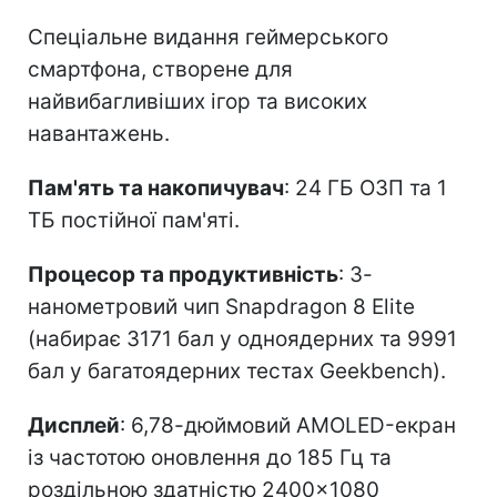
Спеціальне видання геймерського
смартфона, створене для
найвибагливіших ігор та високих
навантажень.
Пам'ять та накопичувач
: 24 ГБ ОЗП та 1
ТБ постійної пам'яті.
Процесор та продуктивність
: 3-
нанометровий чип Snapdragon 8 Elite
(набирає 3171 бал у одноядерних та 9991
бал у багатоядерних тестах Geekbench).
Дисплей
: 6,78-дюймовий AMOLED-екран
із частотою оновлення до 185 Гц та
роздільною здатністю 2400×1080