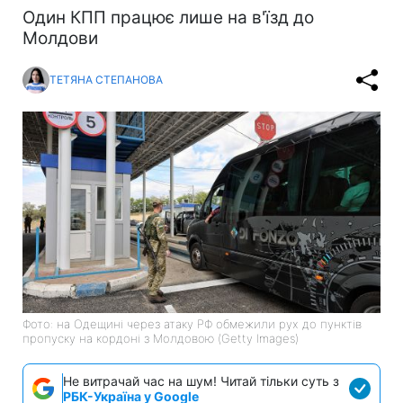
Один КПП працює лише на в'їзд до
Молдови
ТЕТЯНА СТЕПАНОВА
Фото: на Одещині через атаку РФ обмежили рух до пунктів
пропуску на кордоні з Молдовою (Getty Images)
Не витрачай час на шум! Читай тільки суть з
РБК-Україна у Google