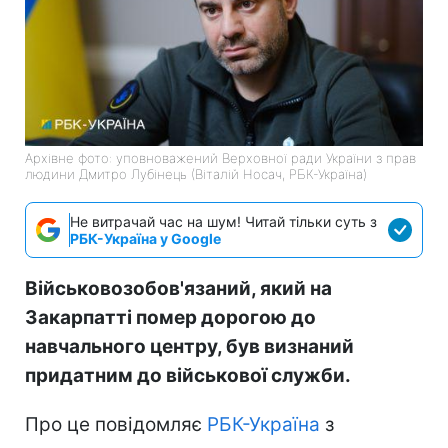
Архівне фото: уповноважений Верховної ради України з прав
людини Дмитро Лубінець (Віталій Носач, РБК-Україна)
Не витрачай час на шум! Читай тільки суть з
РБК-Україна у Google
Військовозобов'язаний, який на
Закарпатті помер дорогою до
навчального центру, був визнаний
придатним до військової служби.
Про це повідомляє
РБК-Україна
з