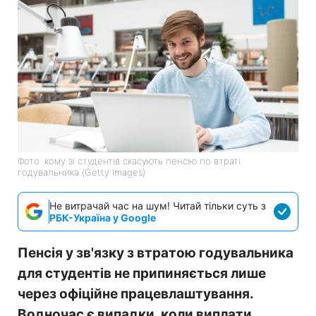
Фото: кому зі студентів скасують пенсію по втраті
годувальника (Getty Imagеs)
Не витрачай час на шум! Читай тільки суть з
РБК-Україна у Google
Пенсія у зв'язку з втратою годувальника
для студентів не припиняється лише
через офіційне працевлаштування.
Водночас є випадки, коли виплати