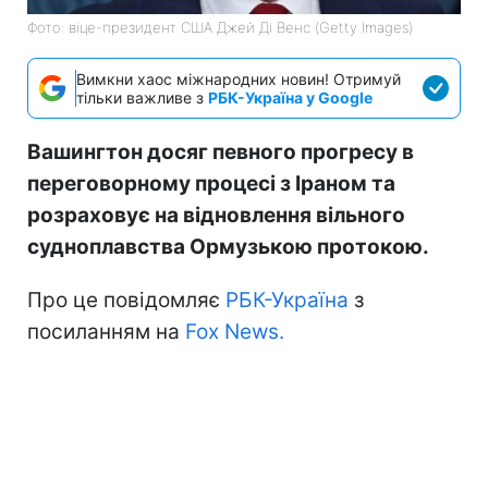
Фото: віце-президент США Джей Ді Венс (Getty Images)
Вимкни хаос міжнародних новин! Отримуй
тільки важливе з
РБК-Україна у Google
Вашингтон досяг певного прогресу в
переговорному процесі з Іраном та
розраховує на відновлення вільного
судноплавства Ормузькою протокою.
Про це повідомляє
РБК-Україна
з
посиланням на
Fox News.