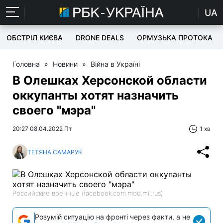
UA
ОБСТРІЛ КИЄВА
DRONE DEALS
ОРМУЗЬКА ПРОТОКА
Головна
»
Новини
»
Війна в Україні
В Олешках Херсонской области
оккупанты хотят назначить
своего "мэра"
20:27 08.04.2022 Пт
1 хв
ТЕТЯНА САМАРУК
Российские военные (facebook.com.mod.mil.rus)
Розумій ситуацію на фронті через факти, а не