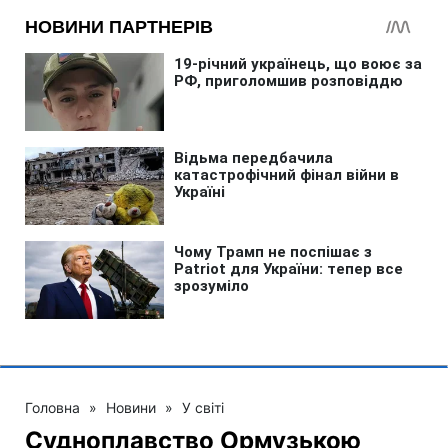
Головна
»
Новини
»
У світі
Судноплавство Ормузькою