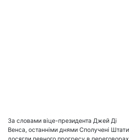
За словами віце-президента Джей Ді
Венса, останніми днями Сполучені Штати
досягли певного прогресу в переговорах