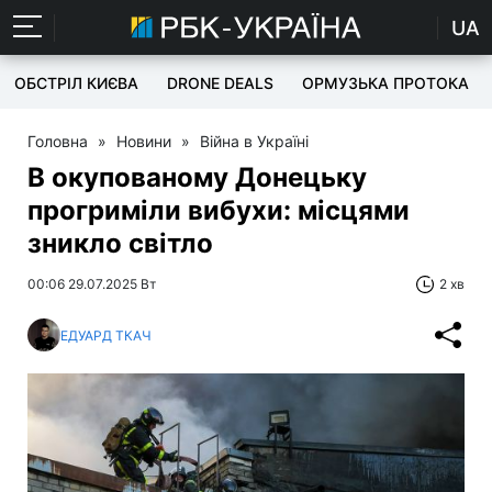
UA
ОБСТРІЛ КИЄВА
DRONE DEALS
ОРМУЗЬКА ПРОТОКА
Головна
»
Новини
»
Війна в Україні
В окупованому Донецьку
прогриміли вибухи: місцями
зникло світло
00:06 29.07.2025 Вт
2 хв
ЕДУАРД ТКАЧ