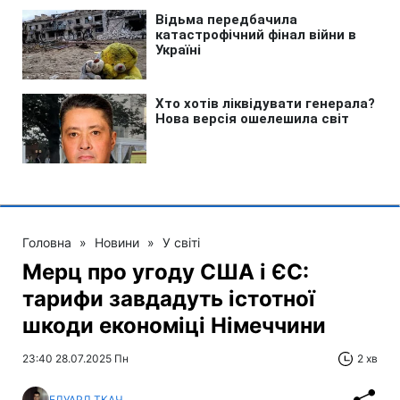
Головна
»
Новини
»
У світі
Мерц про угоду США і ЄС:
тарифи завдадуть істотної
шкоди економіці Німеччини
23:40 28.07.2025 Пн
2 хв
ЕДУАРД ТКАЧ