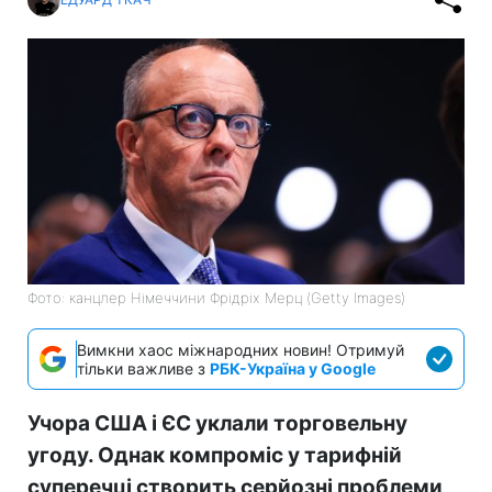
Фото: канцлер Німеччини Фрідріх Мерц (Getty Images)
Вимкни хаос міжнародних новин! Отримуй
тільки важливе з
РБК-Україна у Google
Учора США і ЄС уклали торговельну
угоду. Однак компроміс у тарифній
суперечці створить серйозні проблеми