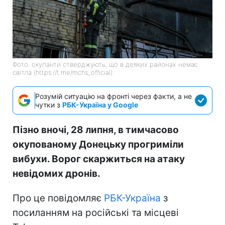
Фото: окупанти стверджують, що в деяких районах немає
світла (https://t.me/mchs_official)
Розумій ситуацію на фронті через факти, а не
чутки з
РБК-Україна у Google
Пізно вночі, 28 липня, в тимчасово
окупованому Донецьку прогриміли
вибухи. Ворог скаржиться на атаку
невідомих дронів.
Про це повідомляє
РБК-Україна
з
посиланням на російські та місцеві