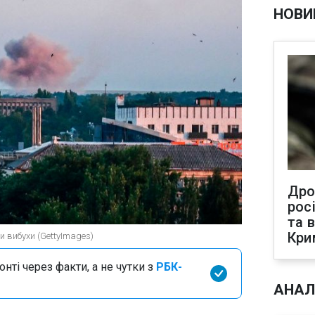
НОВИ
Дро
рос
та 
Кри
 вибухи (GettyImages)
нті через факти, а не чутки з
РБК-
АНАЛ