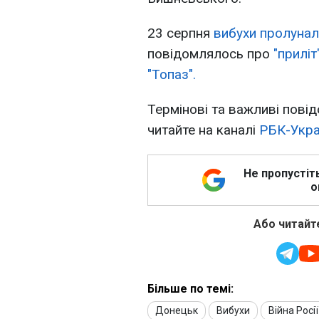
23 серпня
вибухи пролунали
повідомлялось про
"приліт
"Топаз".
Термінові та важливі повід
читайте на каналі
РБК-Укра
Не пропустіт
о
Або читайте
Більше по темі:
Донецьк
Вибухи
Війна Росі