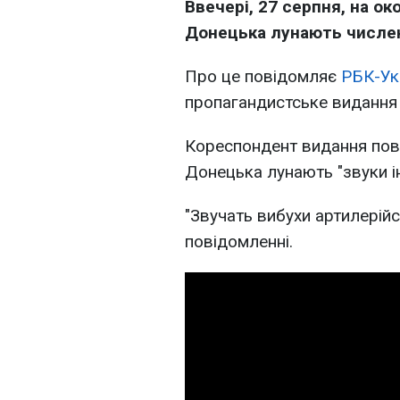
Ввечері, 27 серпня, на о
Донецька лунають числен
Про це повідомляє
РБК-Ук
пропагандистське виданн
Кореспондент видання пові
Донецька лунають "звуки ін
"Звучать вибухи артилерійс
повідомленні.