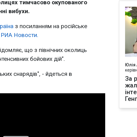
колицях тимчасово окупованого
ні вибухи.
раїна
з посиланням на російське
я
РИА Новости.
домляє, що з північних околиць
тенсивних бойових дій".
Юлія
керів
ьких снарядів", - йдеться в
За р
жал
інт
Ген