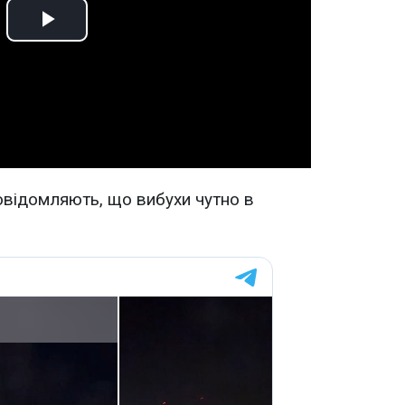
Play
Video
овідомляють, що вибухи чутно в