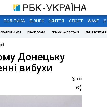
ПОЛІТИКА
БІЗНЕС
ЖИТТЯ
СПОРТ
WAVE
S
ОБСТРІЛ КИЄВА
DRONE DEALS
ОРМУЗЬКА ПРОТОКА
ВІЙНА В УКРАЇНІ
їні
ому Донецьку
енні вибухи
1 хв