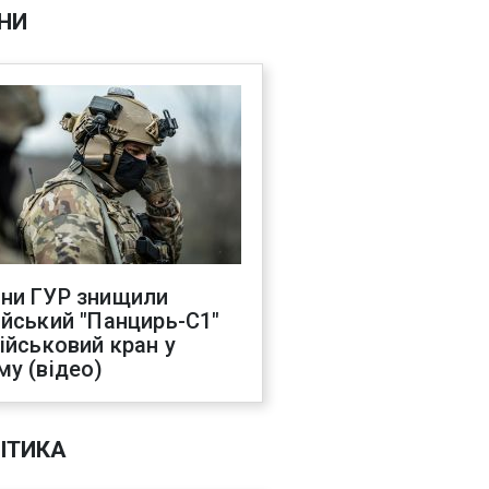
НИ
ни ГУР знищили
ійський "Панцирь-С1"
військовий кран у
му (відео)
ІТИКА