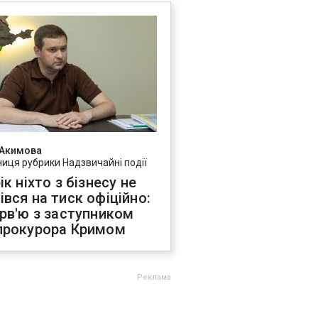
 Акимова
ниця рубрики Надзвичайні події
ік ніхто з бізнесу не
івся на тиск офіційно:
ерв'ю з заступником
прокурора Кримом