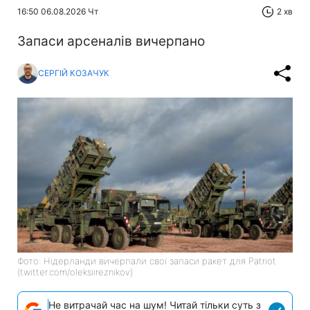
16:50 06.08.2026 Чт
2 хв
Запаси арсеналів вичерпано
СЕРГІЙ КОЗАЧУК
Фото: Нідерланди вичерпали свої запаси ракет для Patriot
(twitter.com/oleksiireznikov)
Не витрачай час на шум! Читай тільки суть з