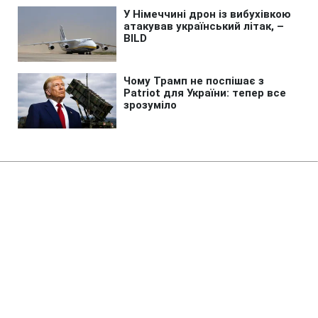
Головна
»
Бізнес
»
Енергетика
Чи зірве експорт до 15%
накопичення газу на зиму:
відповідь аналітика
16:50 06.08.2026 Чт
2 хв
За словами експерта, дозволений обсяг