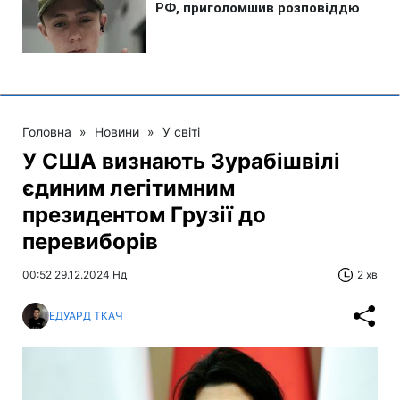
Головна
»
Новини
»
У світі
У США визнають Зурабішвілі
єдиним легітимним
президентом Грузії до
перевиборів
00:52 29.12.2024 Нд
2 хв
ЕДУАРД ТКАЧ