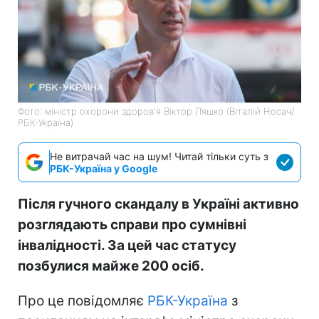
Фото: міністр охорони здоров'я Віктор Ляшко (Віталій Носач/
РБК-Україна)
Не витрачай час на шум! Читай тільки суть з
РБК-Україна у Google
Після гучного скандалу в Україні активно
розглядають справи про сумнівні
інвалідності. За цей час статусу
позбулися майже 200 осіб.
Про це повідомляє
РБК-Україна
з