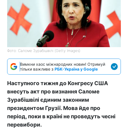
Фото: Саломе Зурабішвілі (Getty Images)
Вимкни хаос міжнародних новин! Отримуй
тільки важливе з
РБК-Україна у Google
Наступного тижня до Конгресу США
внесуть акт про визнання Саломе
Зурабішвілі єдиним законним
президентом Грузії. Мова йде про
період, поки в країні не проведуть чесні
перевибори.