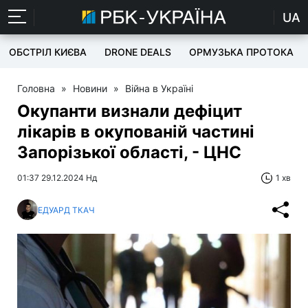
UA
ОБСТРІЛ КИЄВА
DRONE DEALS
ОРМУЗЬКА ПРОТОКА
Головна
»
Новини
»
Війна в Україні
Окупанти визнали дефіцит
лікарів в окупованій частині
Запорізької області, - ЦНС
01:37 29.12.2024 Нд
1 хв
ЕДУАРД ТКАЧ