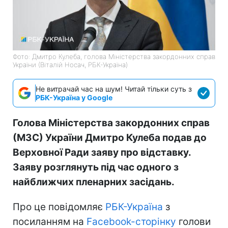
Фото: Дмитро Кулеба, голова Міністерства закордонних справ
України (Віталій Носач, РБК-Україна)
Не витрачай час на шум! Читай тільки суть з
РБК-Україна у Google
Голова Міністерства закордонних справ
(МЗС) України Дмитро Кулеба подав до
Верховної Ради заяву про відставку.
Заяву розглянуть під час одного з
найближчих пленарних засідань.
Про це повідомляє
РБК-Україна
з
посиланням на
Facebook-сторінку
голови