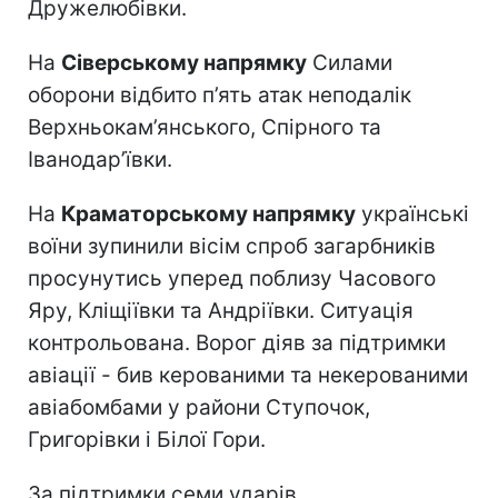
Дружелюбівки.
На
Сіверському напрямку
Силами
оборони відбито п’ять атак неподалік
Верхньокам’янського, Спірного та
Іванодар’ївки.
На
Краматорському напрямку
українські
воїни зупинили вісім спроб загарбників
просунутись уперед поблизу Часового
Яру, Кліщіївки та Андріївки. Ситуація
контрольована. Ворог діяв за підтримки
авіації - бив керованими та некерованими
авіабомбами у райони Ступочок,
Григорівки і Білої Гори.
За підтримки семи ударів