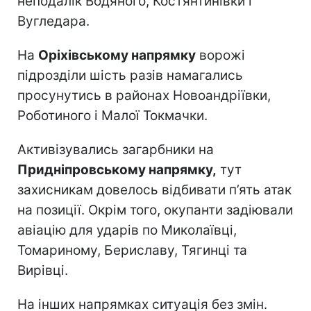
неподалік Водяного, Костянтинівки і
Вугледара.
На
Оріхівському напрямку
ворожі
підрозділи шість разів намагались
просунутись в районах Новоандріївки,
Роботиного і Малої Токмачки.
Активізувались загарбники на
Придніпровському напрямку,
тут
захисникам довелось відбивати п’ять атак
на позиції. Окрім того, окупанти задіювали
авіацію для ударів по Миколаївці,
Томариному, Бериславу, Тягинці та
Вирівці.
На інших напрямках ситуація без змін.