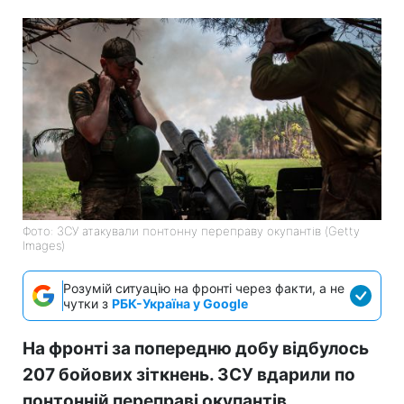
Фото: ЗСУ атакували понтонну переправу окупантів (Getty
Images)
Розумій ситуацію на фронті через факти, а не
чутки з
РБК-Україна у Google
На фронті за попередню добу відбулось
207 бойових зіткнень. ЗСУ вдарили по
понтонній переправі окупантів.