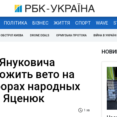
ПОЛІТИКА
БІЗНЕС
ЖИТТЯ
СПОРТ
WAVE
S
ОБСТРІЛ КИЄВА
DRONE DEALS
ОРМУЗЬКА ПРОТОКА
ВІЙНА В УКРАЇНІ
НОВИ
Януковича
ложить вето на
борах народных
- Яценюк
1 хв