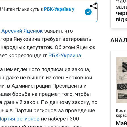
Час
зал
 Читай тільки суть з
РБК-Україна у
чер
від
"
Арсений Яценюк
заявил, что
тора Януковича требует ветировать
АНАЛ
 народных депутатов. Об этом Яценюк
дает корреспондент
РБК-Украина
.
а немедленного подписания закона,
он даже не вышел из стен Верховной
и, в Администрации Президента и
ьшая борьба на предмет того, чтобы
 данный закон. По данному закону, по
ных в Партии регионов за проведение
Кост
корес
артия регионов
не наберет 300
Май
 настоящий момент не знают, как