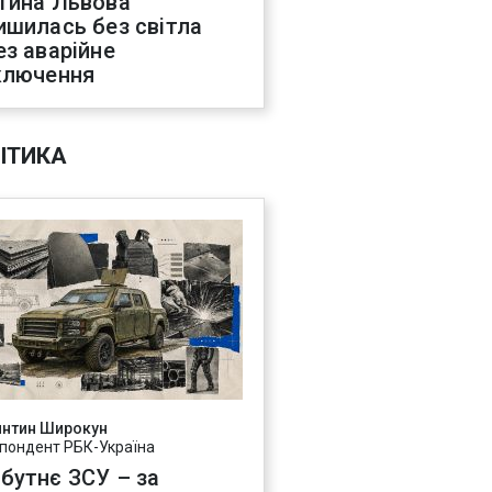
тина Львова
ишилась без світла
ез аварійне
ключення
ІТИКА
янтин Широкун
пондент РБК-Україна
бутнє ЗСУ – за