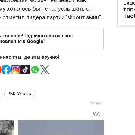
екз
му хотелось бы четко услышать от
топ
Tact
- отметил лидера партии "Фронт змин".
ь головне! Підпишіться на наші
новлення в Google!
 нас там, де вам зручно!
РБК-Україна