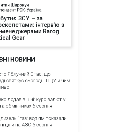
янтин Широкун
пондент РБК-Україна
бутнє ЗСУ – за
оскелетами: інтерв'ю з
-менеджерами Rarog
ical Gear
ВНІ НОВИНИ
сто Яблучний Спас: що
ді святкує сьогодні ПЦУ й чим
ливо
зко додав в ціні: курс валют у
та обмінниках 6 серпня
 дизель і газ: водіям показали
ні ціни на АЗС 6 серпня