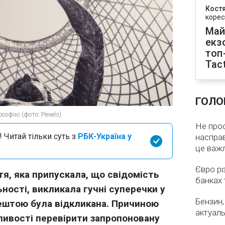
Кост
корес
Май
екз
топ
Tact
ГОЛО
софію (фото: Pexels)
Не про
 Читай тільки суть з
РБК-Україна у
насправ
це важ
Євро рі
я, яка припускала, що свідомість
банках 
ості, викликала гучні суперечки у
Бензин,
рештою була відкликана. Причиною
актуаль
ивості перевірити запропоновану