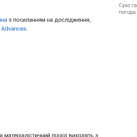
Сухо та
погода 
їна
з посиланням на дослідження,
 Advances
.
а матеріалістичний підхід виходять з