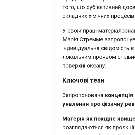
того, що суб'єктивний дос
складних хімічних процесів
У своїй праці матеріалозн
Марія Стремме запропонув
індивідуальна свідомість є
локальним проявом спільно
поверхні океану.
Ключові тези
Запропонована
концепція
уявлення про фізичну реа
Матерія як похідне явищ
розглядаються як проєкції