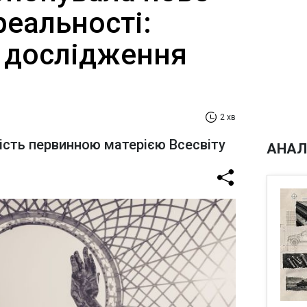
реальності:
 дослідження
2 хв
ість первинною матерією Всесвіту
АНАЛ