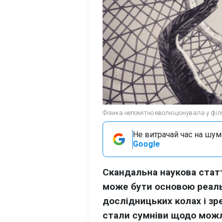
Фізика непомітно еволюціонувала у філо
Не витрачай час на шум!
Google
Скандальна наукова статт
може бути основою реальн
дослідницьких колах і з
стали сумніви щодо можл