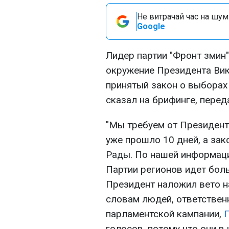
Не витрачай час на шум!
Google
Лидер партии "Фронт змин
окружение Президента Вик
принятый закон о выборах
сказал на брифинге, пере
"Мы требуем от Президент
уже прошло 10 дней, а зак
Рады. По нашей информаци
Партии регионов идет бол
Президент наложил вето на
словам людей, ответствен
парламентской кампании,
П
голосов, потому что они в