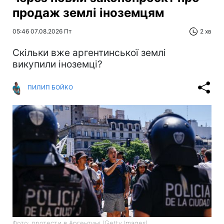
продаж землі іноземцям
05:46 07.08.2026 Пт
2 хв
Скільки вже аргентинської землі
викупили іноземці?
ПИЛИП БОЙКО
Фото: протести в Аргентині (Getty Images)