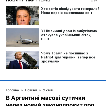
Головна
»
Новини
»
У світі
В Аргентині масові сутички
через новий законопроєкт про