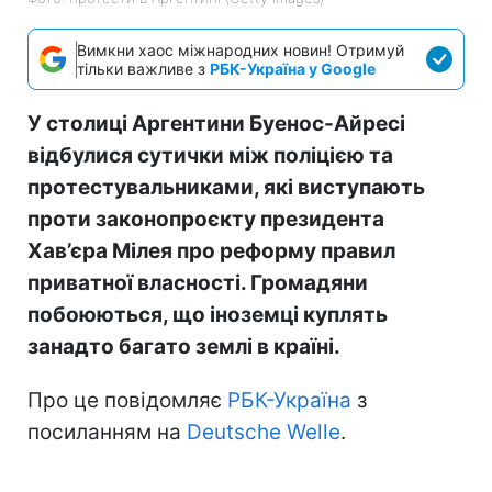
Вимкни хаос міжнародних новин! Отримуй
тільки важливе з
РБК-Україна у Google
У столиці Аргентини Буенос-Айресі
відбулися сутички між поліцією та
протестувальниками, які виступають
проти законопроєкту президента
Хав’єра Мілея про реформу правил
приватної власності. Громадяни
побоюються, що іноземці куплять
занадто багато землі в країні.
Про це повідомляє
РБК-Україна
з
посиланням на
Deutsche Welle
.