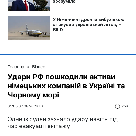
Головна
»
Бізнес
Удари РФ пошкодили активи
німецьких компаній в Україні та
Чорному морі
05:05 07.08.2026 Пт
2 хв
Одне із суден зазнало удару навіть під
час евакуації екіпажу