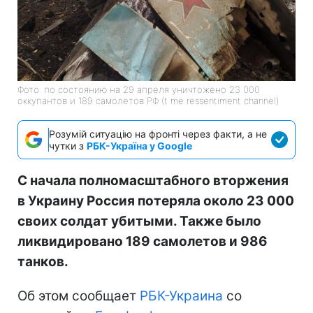
Фото: по состоянию на 29 апреля уничтожено 23 000
оккупантов и 189 самолетов РФ (t me ressentiment channel)
Розумій ситуацію на фронті через факти, а не
чутки з
РБК-Україна у Google
С начала полномасштабного вторжения
в Украину Россия потеряла около 23 000
своих солдат убитыми. Также было
ликвидировано 189 самолетов и 986
танков.
Об этом сообщает
РБК-Украина
со