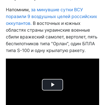
Напомним,
за минувшие сутки ВСУ
поразили 9 воздушных целей российских
оккупантов.
В восточных и южных
областях страны украинские военные
сбили вражеский самолет, вертолет, пять
беспилотников типа "Орлан", один БПЛА
типа S-100 и одну крылатую ракету.
Play
Video