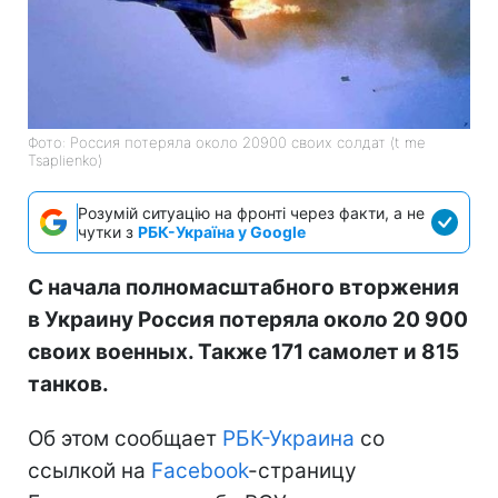
Фото: Россия потеряла около 20900 своих солдат (t me
Tsaplienko)
Розумій ситуацію на фронті через факти, а не
чутки з
РБК-Україна у Google
С начала полномасштабного вторжения
в Украину Россия потеряла около 20 900
своих военных. Также 171 самолет и 815
танков.
Об этом сообщает
РБК-Украина
со
ссылкой на
Facebook
-страницу