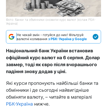
Фото: банки та обмінники оновили курс валют (колаж РБК-
Україна)
Не чекай змін - готуйся до них! Фільтруй
валютні коливання
з РБК-Україна у Google
Національний банк України встановив
офіційний курс валют на 6 серпня. Долар
завмер, тоді як євро після вчорашнього
падіння знову додав у ціні.
Які курси пропонують найбільші банки та
обмінники і де сьогодні найвигідніше
обміняти валюту, – читайте в матеріалі
РБК-Україна
нижче.