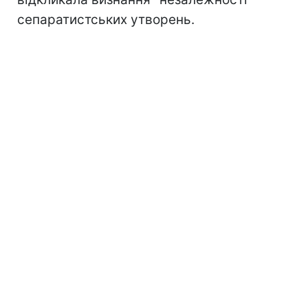
сепаратистських утворень.