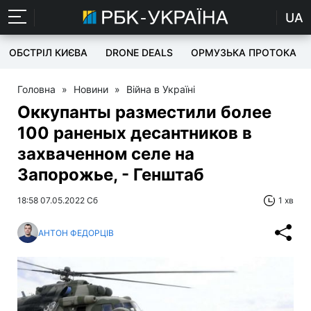
UA
ОБСТРІЛ КИЄВА
DRONE DEALS
ОРМУЗЬКА ПРОТОКА
Головна
»
Новини
»
Війна в Україні
Оккупанты разместили более
100 раненых десантников в
захваченном селе на
Запорожье, - Генштаб
18:58 07.05.2022 Сб
1 хв
АНТОН ФЕДОРЦІВ