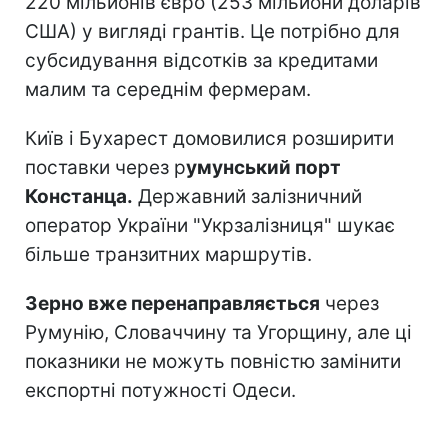
220 мільйонів євро (253 мільйони доларів
США) у вигляді грантів. Це потрібно для
субсидування відсотків за кредитами
малим та середнім фермерам.
Київ і Бухарест домовилися розширити
поставки через р
умунський порт
Констанца.
Державний залізничний
оператор України "Укрзалізниця" шукає
більше транзитних маршрутів.
Зерно вже перенаправляється
через
Румунію, Словаччину та Угорщину, але ці
показники не можуть повністю замінити
експортні потужності Одеси.