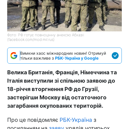
Фото: РФ готує повноцінну анексію Абхазії
(facebook.com/mod.mil.rus)
Вимкни хаос міжнародних новин! Отримуй
тільки важливе з
РБК-Україна у Google
Велика Британія, Франція, Німеччина та
Італія виступили зі спільною заявою до
18-річчя вторгнення РФ до Грузії,
застерігши Москву від остаточного
загарбання окупованих територій.
Про це повідомляє
РБК-Україна
з
посиланням на
заяву
урядів чотирьох