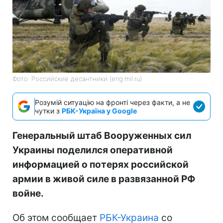
Фото: Российские десантники (eng.mil.ru)
Розумій ситуацію на фронті через факти, а не
чутки з
РБК-Україна у Google
Генеральный штаб Вооруженных сил
Украины поделился оперативной
информацией о потерях российской
армии в живой силе в развязанной РФ
войне.
Об этом сообщает
РБК-Украина
со