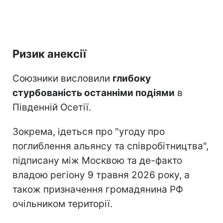
Ризик анексії
Союзники висловили
глибоку
стурбованість останніми подіями
в
Південній Осетії.
Зокрема, ідеться про "угоду про
поглиблення альянсу та співробітництва",
підписану між Москвою та де-факто
владою регіону 9 травня 2026 року, а
також призначення громадянина РФ
очільником території.