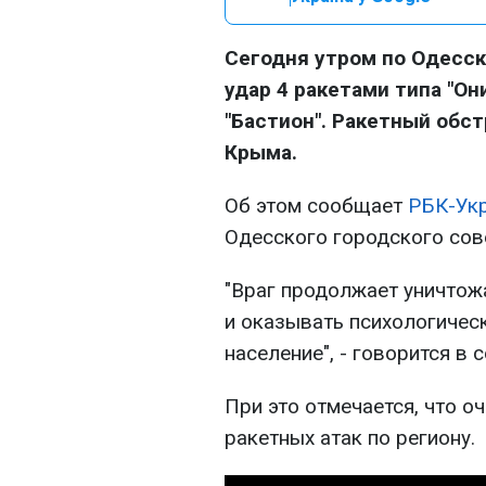
Сегодня утром по Одесск
удар 4 ракетами типа "Он
"Бастион". Ракетный обс
Крыма.
Об этом сообщает
РБК-Ук
Одесского городского сов
"Враг продолжает уничтож
и оказывать психологичес
население", - говорится в 
При это отмечается, что 
ракетных атак по региону.