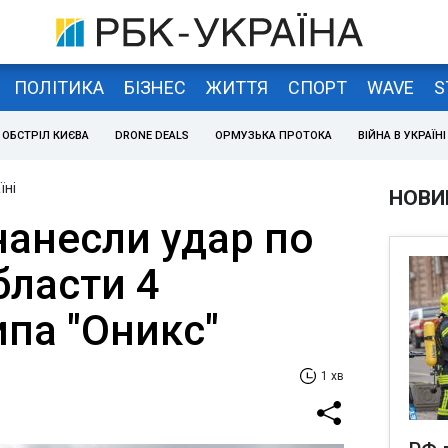
ПОЛІТИКА
БІЗНЕС
ЖИТТЯ
СПОРТ
WAVE
S
ОБСТРІЛ КИЄВА
DRONE DEALS
ОРМУЗЬКА ПРОТОКА
ВІЙНА В УКРАЇНІ
їні
НОВИ
нанесли удар по
бласти 4
па "Оникс"
1 хв