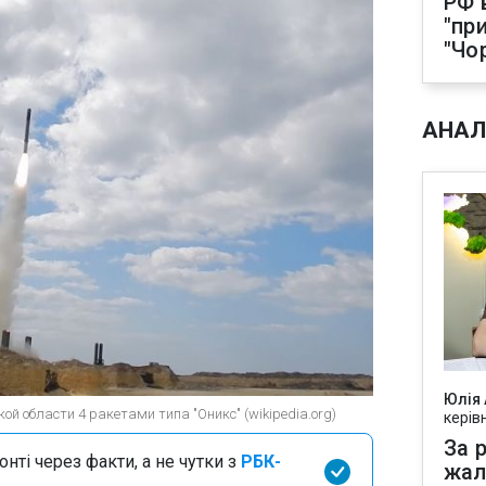
РФ 
"пр
"Чо
АНАЛ
Юлія
ой области 4 ракетами типа "Оникс" (wikipedia.org)
керів
За р
нті через факти, а не чутки з
РБК-
жал