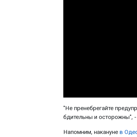
"Не пренебрегайте предуп
бдительны и осторожны", -
Напомним, накануне
в Оде