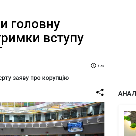
ли головну
тримки вступу
T
3 хв
ерту заяву про корупцію
АНАЛ