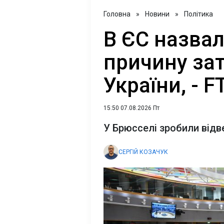
Головна
»
Новини
»
Політика
В ЄС назва
причину за
України, - F
15:50 07.08.2026 Пт
У Брюсселі зробили відв
СЕРГІЙ КОЗАЧУК