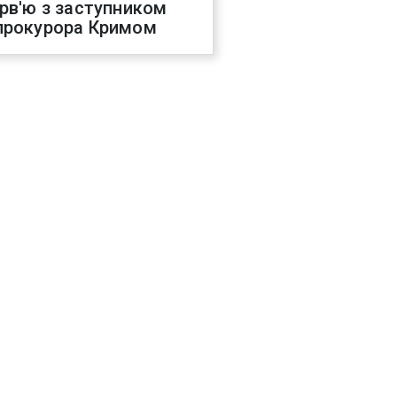
ерв'ю з заступником
прокурора Кримом