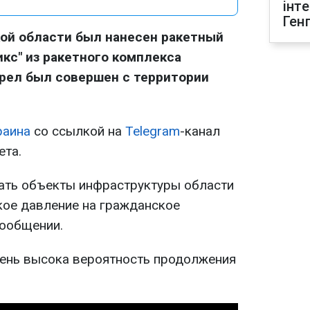
інт
Ген
ой области был нанесен ракетный
икс" из ракетного комплекса
трел был совершен с территории
раина
со ссылкой на
Telegram
-канал
ета.
ать объекты инфраструктуры области
кое давление на гражданское
сообщении.
очень высока вероятность продолжения