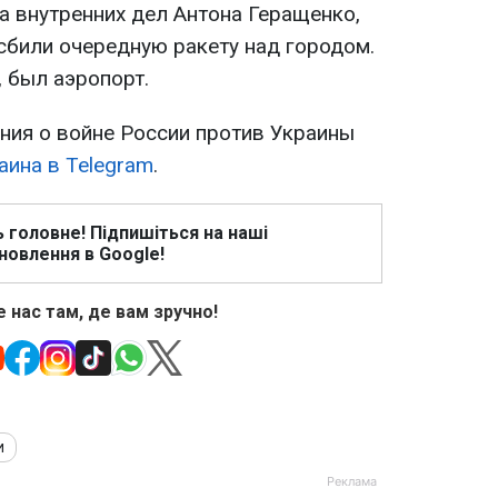
а внутренних дел Антона Геращенко,
сбили очередную ракету над городом.
 был аэропорт.
ия о войне России против Украины
аина в Telegram
.
ь головне! Підпишіться на наші
новлення в Google!
 нас там, де вам зручно!
и