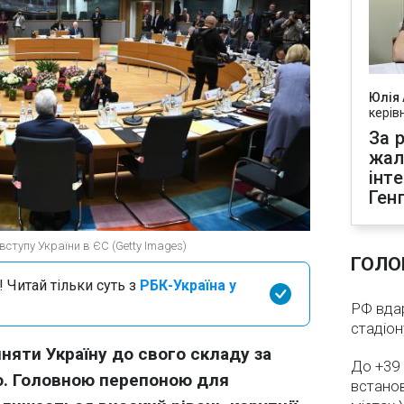
Юлія
керів
За р
жал
інт
Ген
ступу України в ЄС (Getty Images)
ГОЛО
 Читай тільки суть з
РБК-Україна у
РФ вдар
стадіо
йняти Україну до свого складу за
До +39 
. Головною перепоною для
встанов