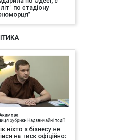
вдарила по Одесі, є
иліт" по стадіону
рноморця"
ІТИКА
 Акимова
ниця рубрики Надзвичайні події
ік ніхто з бізнесу не
івся на тиск офіційно: