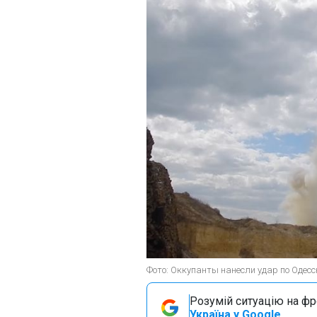
Фото: Оккупанты нанесли удар по Одесск
Розумій ситуацію на фро
Україна у Google