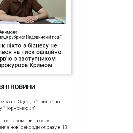
 Акимова
ниця рубрики Надзвичайні події
ік ніхто з бізнесу не
івся на тиск офіційно:
ерв'ю з заступником
прокурора Кримом
ВНІ НОВИНИ
ила по Одесі, є "приліт" по
ну "Чорноморця"
в тіні: аномальна спека
ила нові рекорди одразу в 13