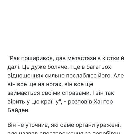
"Рак поширився, дав метастази в кістки й
далі. Це дуже боляче. І це в багатьох
відношеннях сильно послаблює його. Але
він все ще на ногах, він все ще
займається своїми справами. І він так
вірить у цю країну", - розповів Хантер
Байден.
Він не уточнив, які саме органи уражені,
але назвав спостереження за перебігом