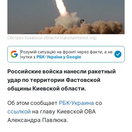
Обстрел Киевской области (nationalinterest.org)
Розумій ситуацію на фронті через факти, а не
чутки з
РБК-Україна у Google
Российские войска нанесли ракетный
удар по территории Фастовской
общины Киевской области.
Об этом сообщает
РБК-Украина
со
ссылкой
на главу Киевской ОВА
Александра Павлюка.