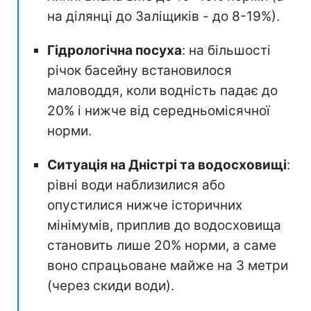
на ділянці до Заліщиків - до 8-19%).
Гідрологічна посуха
: на більшості
річок басейну встановилося
маловоддя, коли водність падає до
20% і нижче від середньомісячної
норми.
Ситуація на Дністрі та водосховищі
:
рівні води наблизилися або
опустилися нижче історичних
мінімумів, приплив до водосховища
становить лише 20% норми, а саме
воно спрацьоване майже на 3 метри
(через скиди води).