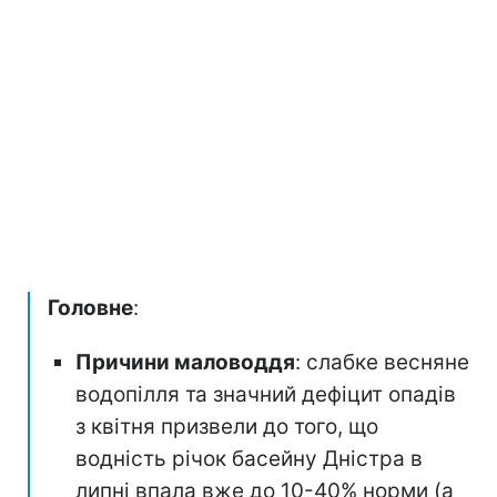
Головне
:
Причини маловоддя
: слабке весняне
водопілля та значний дефіцит опадів
з квітня призвели до того, що
водність річок басейну Дністра в
липні впала вже до 10-40% норми (а