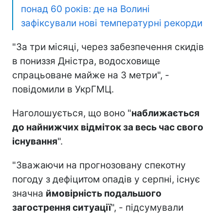
понад 60 років: де на Волині
зафіксували нові температурні рекорди
"За три місяці, через забезпечення скидів
в пониззя Дністра, водосховище
спрацьоване майже на 3 метри", -
повідомили в УкрГМЦ.
Наголошується, що воно "
наближається
до найнижчих відміток за весь час свого
існування
".
"Зважаючи на прогнозовану спекотну
погоду з дефіцитом опадів у серпні, існує
значна
ймовірність подальшого
загострення ситуації
", - підсумували