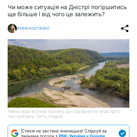
Чи може ситуація на Дністрі погіршитись
ще більше і від чого це залежить?
ІРИНА КОСТЕНКО
Рівень води в річках басейну Дністра відчутно впав (фото
ілюстративне: Getty Images)
Стихія не застане зненацька! Слідкуй за
змінами погоди з
РБК-Україна у Google