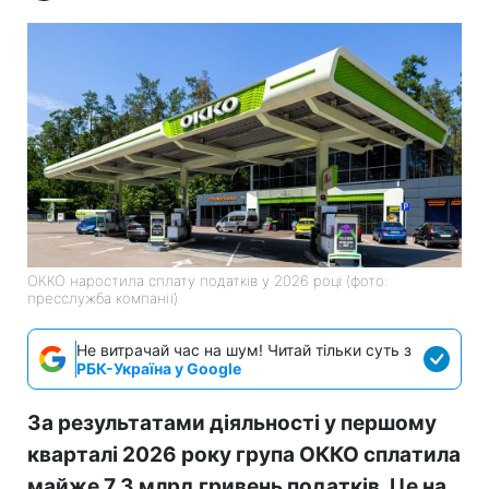
ОККО наростила сплату податків у 2026 році (фото:
пресслужба компанії)
Не витрачай час на шум! Читай тільки суть з
РБК-Україна у Google
За результатами діяльності у першому
кварталі 2026 року група ОККО сплатила
майже 7,3 млрд гривень податків. Це на