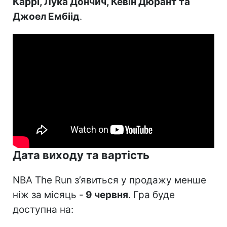
Каррі, Лука Дончич, Кевін Дюрант та
Джоел Ембіід
.
Дата виходу та вартість
NBA The Run з’явиться у продажу менше
ніж за місяць -
9 червня
. Гра буде
доступна на: