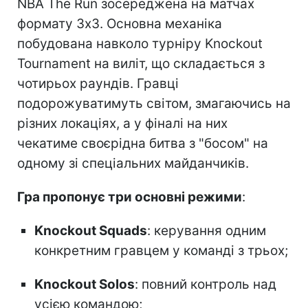
NBA The Run зосереджена на матчах
формату 3х3. Основна механіка
побудована навколо турніру Knockout
Tournament на виліт, що складається з
чотирьох раундів. Гравці
подорожуватимуть світом, змагаючись на
різних локаціях, а у фіналі на них
чекатиме своєрідна битва з "босом" на
одному зі спеціальних майданчиків.
Гра пропонує три основні режими
:
Knockout Squads
: керування одним
конкретним гравцем у команді з трьох;
Knockout Solos
: повний контроль над
усією командою;