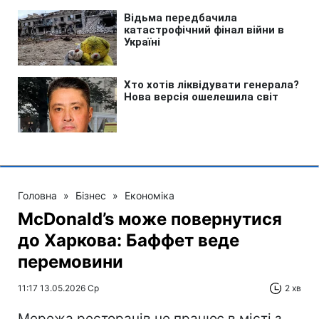
Головна
»
Бізнес
»
Економіка
McDonald’s може повернутися
до Харкова: Баффет веде
перемовини
11:17 13.05.2026 Ср
2 хв
Мережа ресторанів не працює в місті з