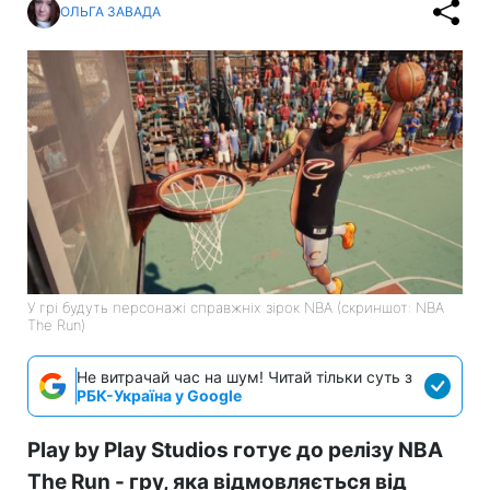
ОЛЬГА ЗАВАДА
У грі будуть персонажі справжніх зірок NBA (скриншот: NBA
The Run)
Не витрачай час на шум! Читай тільки суть з
РБК-Україна у Google
Play by Play Studios готує до релізу NBA
The Run - гру, яка відмовляється від