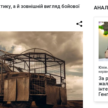
тику, а й зовнішній вигляд бойової
АНАЛ
Юлія
керів
За р
жал
інт
Ген