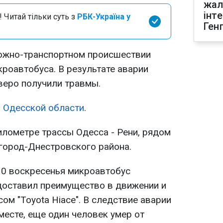
жал
інт
 Читай тільки суть з
РБК-Україна у
Ген
рожно-транспортном происшествии
роавтобуса. В результате аварии
веро получили травмы.
 Одесской области
.
илометре трассы Одесса - Рени, рядом
город-Днестровского района.
:30 воскресенья микроавтобус
редоставил преимущество в движении и
ом "Toyota Hiace". В следствие аварии
 месте, еще один человек умер от