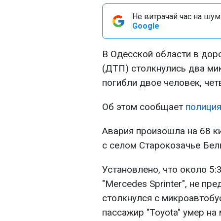
Не витрачай час на шум!
Google
В Одесской области в до
(ДТП) столкнулись два мик
погибли двое человек, чет
Об этом сообщает
полиция
Авария произошла на 68 к
с селом Старокозачье Бел
Установлено, что около 5
"Mercedes Sprinter", не п
столкнулся с микроавтобус
пассажир "Toyota" умер на