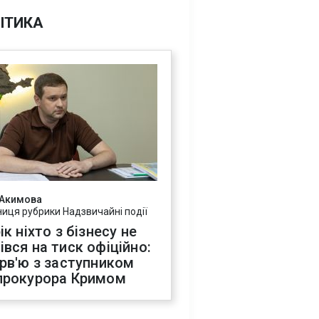
ІТИКА
 Акимова
ниця рубрики Надзвичайні події
ік ніхто з бізнесу не
івся на тиск офіційно:
ерв'ю з заступником
прокурора Кримом