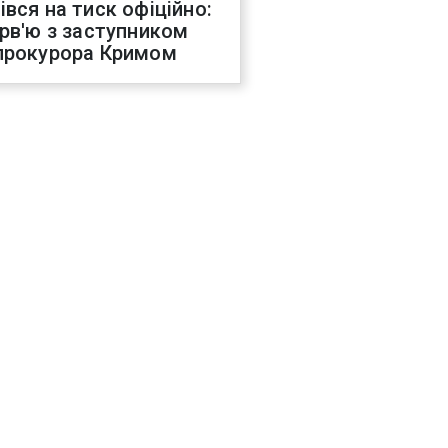
івся на тиск офіційно:
ерв'ю з заступником
прокурора Кримом