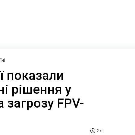
їні
ї показали
і рішення у
а загрозу FPV-
2 хв