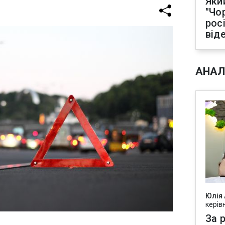
Яки
"Чо
рос
від
АНАЛ
Юлія
керів
За р