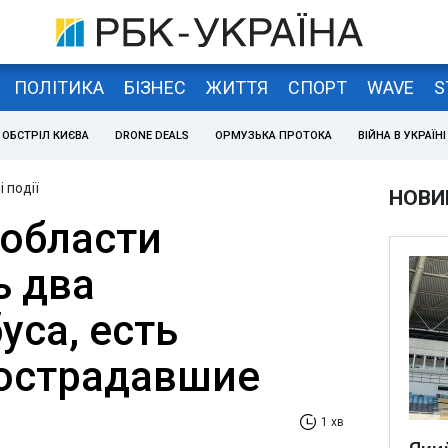
ПОЛІТИКА
БІЗНЕС
ЖИТТЯ
СПОРТ
WAVE
S
ОБСТРІЛ КИЄВА
DRONE DEALS
ОРМУЗЬКА ПРОТОКА
ВІЙНА В УКРАЇНІ
 події
НОВИ
 области
ь два
уса, есть
острадавшие
1 хв