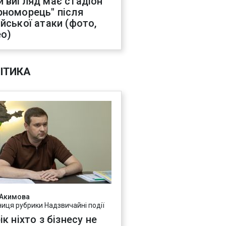
й вигляд має стадіон
рноморець" після
ійської атаки (фото,
ео)
ІТИКА
 Акимова
ниця рубрики Надзвичайні події
ік ніхто з бізнесу не