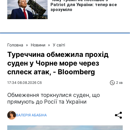
Головна
»
Новини
»
У світі
Туреччина обмежила прохід
суден у Чорне море через
сплеск атак, - Bloomberg
17:34 08.08.2026 Сб
2 хв
Обмеження торкнулися суден, що
прямують до Росії та України
ВАЛЕРІЯ АБАБІНА