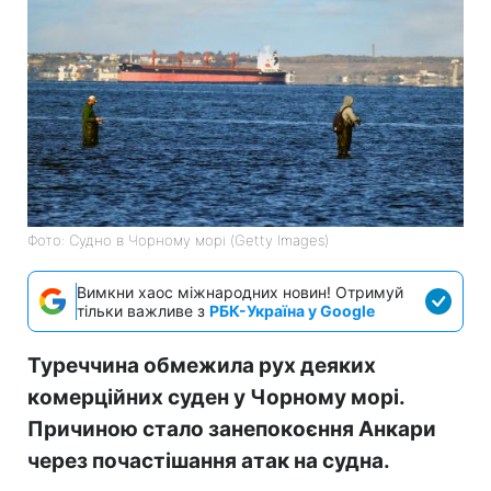
Фото: Судно в Чорному морі (Getty Images)
Вимкни хаос міжнародних новин! Отримуй
тільки важливе з
РБК-Україна у Google
Туреччина обмежила рух деяких
комерційних суден у Чорному морі.
Причиною стало занепокоєння Анкари
через почастішання атак на судна.