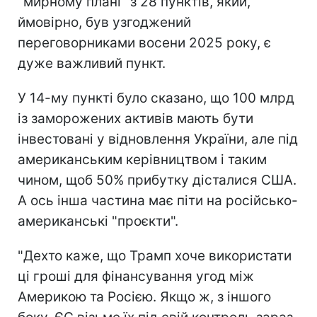
"мирному плані" з 28 пунктів, який,
ймовірно, був узгоджений
переговорниками восени 2025 року, є
дуже важливий пункт.
У 14-му пункті було сказано, що 100 млрд
із заморожених активів мають бути
інвестовані у відновлення України, але під
американським керівництвом і таким
чином, щоб 50% прибутку дісталися США.
А ось інша частина має піти на російсько-
американські "проєкти".
"Дехто каже, що Трамп хоче використати
ці гроші для фінансування угод між
Америкою та Росією. Якщо ж, з іншого