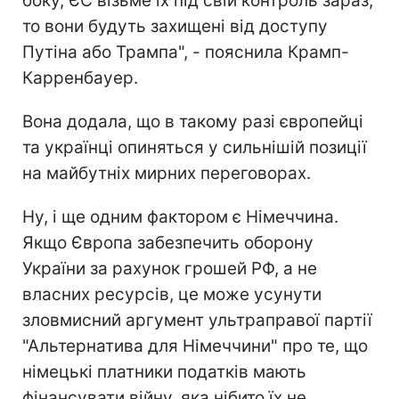
боку, ЄС візьме їх під свій контроль зараз,
то вони будуть захищені від доступу
Путіна або Трампа", - пояснила Крамп-
Карренбауер.
Вона додала, що в такому разі європейці
та українці опиняться у сильнішій позиції
на майбутніх мирних переговорах.
Ну, і ще одним фактором є Німеччина.
Якщо Європа забезпечить оборону
України за рахунок грошей РФ, а не
власних ресурсів, це може усунути
зловмисний аргумент ультраправої партії
"Альтернатива для Німеччини" про те, що
німецькі платники податків мають
фінансувати війну, яка нібито їх не