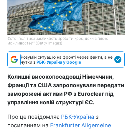
Фото: політики закликають зробити крок, доки є "вікно
можливостей" (Getty Images)
Розумій ситуацію на фронті через факти, а не
чутки з
РБК-Україна у Google
Колишні високопосадовці Німеччини,
Франції та США запропонували передати
заморожені активи РФ з Euroclear під
управління новій структурі ЄС.
Про це повідомляє
РБК-Україна
з
посиланням на
Frankfurter Allgemeine