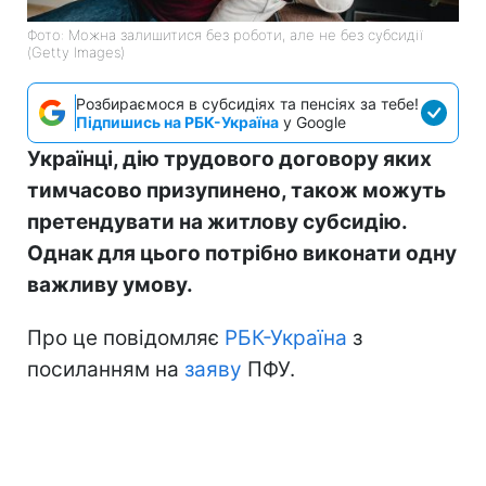
Фото: Можна залишитися без роботи, але не без субсидії
(Getty Images)
Розбираємося в субсидіях та пенсіях за тебе!
Підпишись на РБК-Україна
у Google
Українці, дію трудового договору яких
тимчасово призупинено, також можуть
претендувати на житлову субсидію.
Однак для цього потрібно виконати одну
важливу умову.
Про це повідомляє
РБК-Україна
з
посиланням на
заяву
ПФУ.