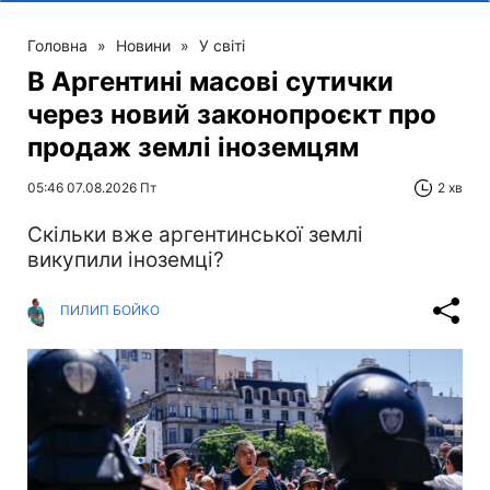
Головна
»
Новини
»
У світі
В Аргентині масові сутички
через новий законопроєкт про
продаж землі іноземцям
05:46 07.08.2026 Пт
2 хв
Скільки вже аргентинської землі
викупили іноземці?
ПИЛИП БОЙКО