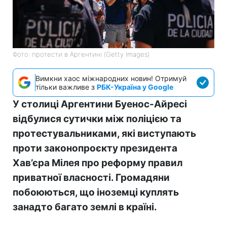
Фото: протести в Аргентині (Getty Images)
Вимкни хаос міжнародних новин! Отримуй
тільки важливе з
РБК-Україна у Google
У столиці Аргентини Буенос-Айресі
відбулися сутички між поліцією та
протестувальниками, які виступають
проти законопроєкту президента
Хав’єра Мілея про реформу правил
приватної власності. Громадяни
побоюються, що іноземці куплять
занадто багато землі в країні.