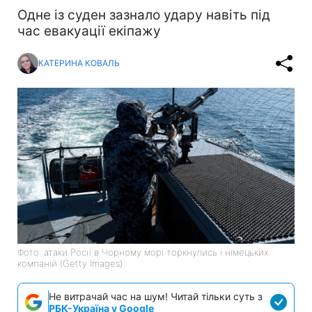
Одне із суден зазнало удару навіть під
час евакуації екіпажу
КАТЕРИНА КОВАЛЬ
Фото: атаки Росії в Чорному морі торкнулись і німецьких
компаній (Getty Images)
Не витрачай час на шум! Читай тільки суть з
РБК-Україна у Google