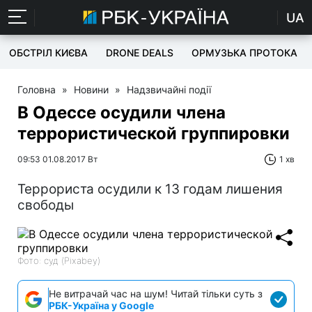
UA
ОБСТРІЛ КИЄВА
DRONE DEALS
ОРМУЗЬКА ПРОТОКА
Головна
»
Новини
»
Надзвичайні події
В Одессе осудили члена
террористической группировки
09:53 01.08.2017 Вт
1 хв
Террориста осудили к 13 годам лишения
свободы
Фото: суд (Pixabey)
Не витрачай час на шум! Читай тільки суть з
РБК-Україна у Google