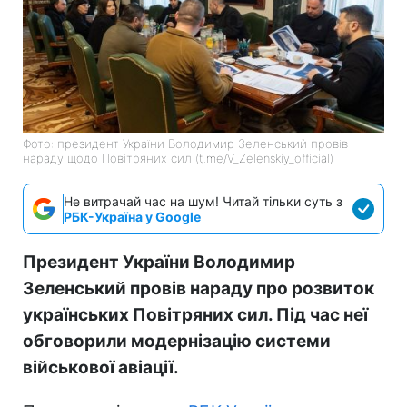
Фото: президент України Володимир Зеленський провів
нараду щодо Повітряних сил (t.me/V_Zelenskiy_official)
Не витрачай час на шум! Читай тільки суть з
РБК-Україна у Google
Президент України Володимир
Зеленський провів нараду про розвиток
українських Повітряних сил. Під час неї
обговорили модернізацію системи
військової авіації.