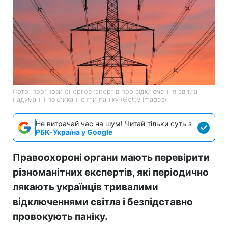
Фото: прогнози енергоекспертів про відключення світла
надумані і покликані сіяти паніку (Getty Images)
Не витрачай час на шум! Читай тільки суть з
РБК-Україна у Google
Правоохороні органи мають перевірити
різноманітних експертів, які періодично
лякають українців тривалими
відключеннями світла і безпідставно
провокують паніку.