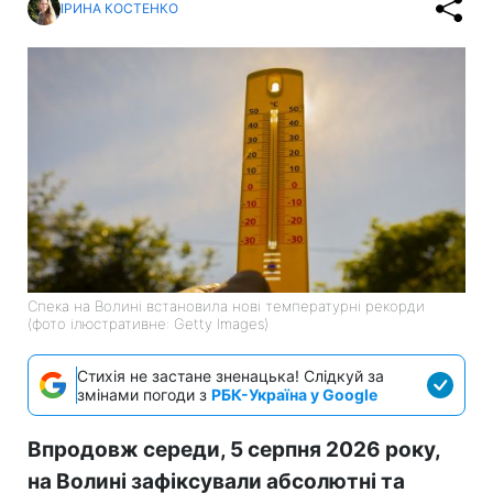
ІРИНА КОСТЕНКО
Спека на Волині встановила нові температурні рекорди
(фото ілюстративне: Getty Images)
Стихія не застане зненацька! Слідкуй за
змінами погоди з
РБК-Україна у Google
Впродовж середи, 5 серпня 2026 року,
на Волині зафіксували абсолютні та