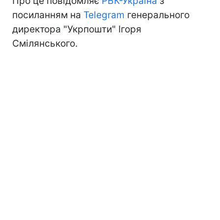
Про це повідомляє
РБК-Україна
з
посиланням на
Telegram
генерального
директора "Укрпошти" Ігоря
Смілянського.