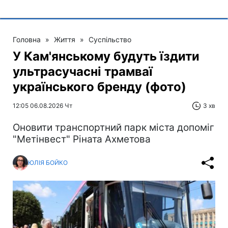
Головна
»
Життя
»
Суспільство
У Кам'янському будуть їздити
ультрасучасні трамваї
українського бренду (фото)
12:05 06.08.2026 Чт
3 хв
Оновити транспортний парк міста допоміг
"Метінвест" Ріната Ахметова
ЮЛІЯ БОЙКО