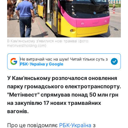
В Кам'янському з'явилися нові трамваї (фото:
metinvestholding.com)
Не витрачай час на шум! Читай тільки суть з
РБК-Україна у Google
У Кам’янському розпочалося оновлення
парку громадського електротранспорту.
"Метінвест" спрямував понад 50 млн грн
на закупівлю 17 нових трамвайних
вагонів.
Про це повідомляє
РБК-Україна
з