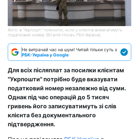
Фото: в "Укрпошті" пояснили, коли у клієнтів вимагатимуть
податковий номер (Віталій Носач, РБК-Україна)
Не витрачай час на шум! Читай тільки суть з
РБК-Україна у Google
Для всіх післяплат за посилки клієнтам
"Укрпошти" потрібно буде вказувати
податковий номер незалежно від суми.
Однак під час операцій до 5 тисяч
гривень його записуватимуть зі слів
клієнта без документального
підтвердження.