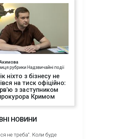
 Акимова
ниця рубрики Надзвичайні події
ік ніхто з бізнесу не
івся на тиск офіційно:
ерв'ю з заступником
прокурора Кримом
ВНІ НОВИНИ
ся не треба". Коли буде