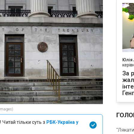
Юлія
керів
За р
жал
інт
Ген
 Images)
ГОЛО
 Читай тільки суть з
РБК-Україна у
"Лякати