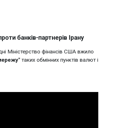
роти банків-партнерів Ірану
одні Міністерство фінансів США вжило
мережу"
таких обмінних пунктів валют і