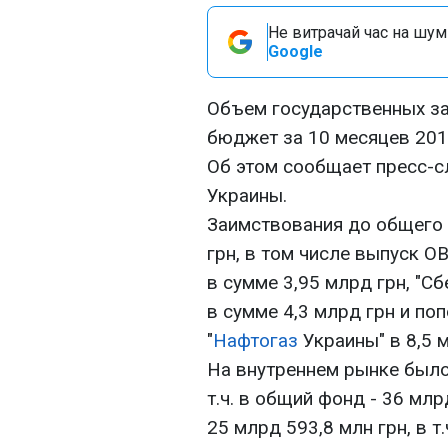
Не витрачай час на шум!
Google
Объем государственных з
бюджет за 10 месяцев 2011
Об этом сообщает пресс-
Украины.
Заимствования до общего 
грн, в том числе выпуск О
в сумме 3,95 млрд грн, "Сб
в сумме 4,3 млрд грн и по
"
Нафтогаз
Украины" в 8,5 м
На внутреннем рынке было 
т.ч. в общий фонд - 36 млр
25 млрд 593,8 млн грн, в т