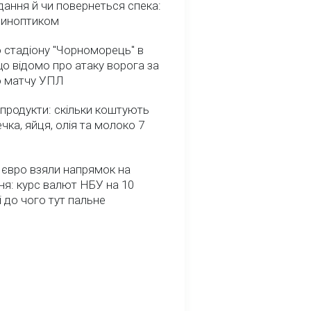
ання й чи повернеться спека:
 синоптиком
 стадіону "Чорноморець" в
що відомо про атаку ворога за
о матчу УПЛ
 продукти: скільки коштують
речка, яйця, олія та молоко 7
 євро взяли напрямок на
я: курс валют НБУ на 10
і до чого тут пальне