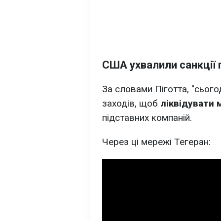
США ухвалили санкції п
За словами Піготта, "сьог
заходів, щоб
ліквідувати 
підставних компаній.
Через ці мережі Тегеран: