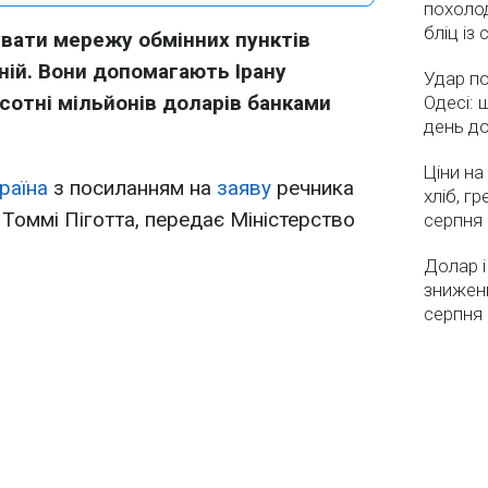
похолод
бліц із
вати мережу обмінних пунктів
ній. Вони допомагають Ірану
Удар по
сотні мільйонів доларів банками
Одесі: 
день д
Ціни на
раїна
з посиланням на
заяву
речника
хліб, г
оммі Піготта, передає Міністерство
серпня
Долар і
зниженн
серпня 