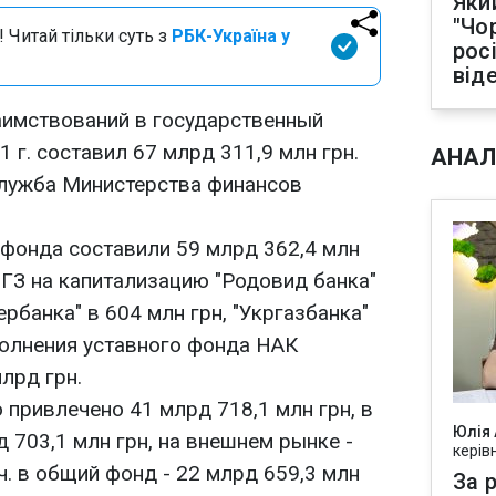
Яки
"Чо
 Читай тільки суть з
РБК-Україна у
рос
від
аимствований в государственный
 г. составил 67 млрд 311,9 млн грн.
АНАЛ
служба Министерства финансов
фонда составили 59 млрд 362,4 млн
ВГЗ на капитализацию "Родовид банка"
ербанка" в 604 млн грн, "Укргазбанка"
полнения уставного фонда НАК
лрд грн.
привлечено 41 млрд 718,1 млн грн, в
Юлія
д 703,1 млн грн, на внешнем рынке -
керів
.ч. в общий фонд - 22 млрд 659,3 млн
За р