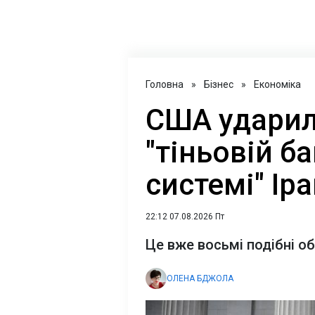
Головна
»
Бізнес
»
Економіка
США ударил
"тіньовій б
системі" Ір
22:12 07.08.2026 Пт
Це вже восьмі подібні о
ОЛЕНА БДЖОЛА