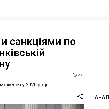
и санкціями по
анківській
ану
2 хв
бмеження у 2026 році
АНАЛ