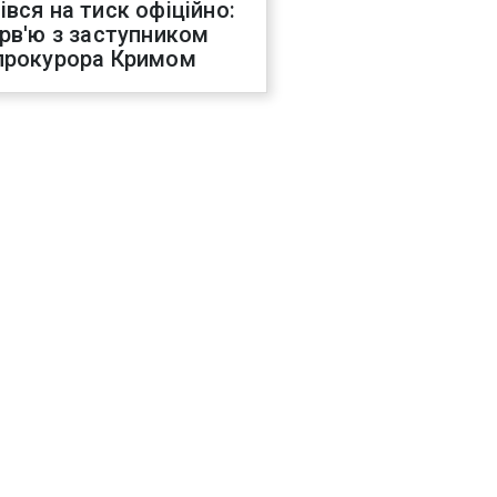
івся на тиск офіційно:
ерв'ю з заступником
прокурора Кримом