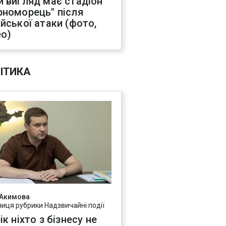
й вигляд має стадіон
рноморець" після
ійської атаки (фото,
ео)
ІТИКА
 Акимова
ниця рубрики Надзвичайні події
ік ніхто з бізнесу не