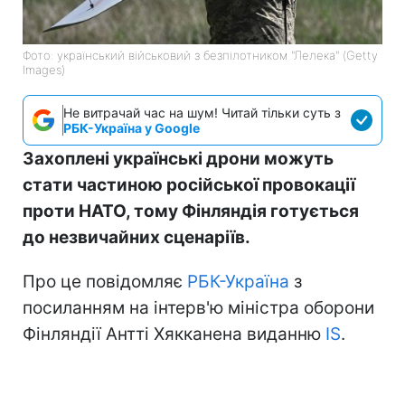
Фото: український військовий з безпілотником "Лелека" (Getty
Images)
Не витрачай час на шум! Читай тільки суть з
РБК-Україна у Google
Захоплені українські дрони можуть
стати частиною російської провокації
проти НАТО, тому Фінляндія готується
до незвичайних сценаріїв.
Про це повідомляє
РБК-Україна
з
посиланням на інтерв'ю міністра оборони
Фінляндії Антті Хякканена виданню
IS
.