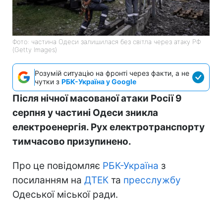
Фото: частина Одеси залишилася без світла через атаку РФ
(Getty Images)
Розумій ситуацію на фронті через факти, а не
чутки з
РБК-Україна у Google
Після нічної масованої атаки Росії 9
серпня у частині Одеси зникла
електроенергія. Рух електротранспорту
тимчасово призупинено.
Про це повідомляє
РБК-Україна
з
посиланням на
ДТЕК
та
пресслужбу
Одеської міської ради.