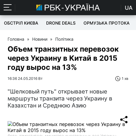
UA
ОБСТРІЛ КИЄВА
DRONE DEALS
ОРМУЗЬКА ПРОТОКА
Головна
»
Новини
»
Політика
Объем транзитных перевозок
через Украину в Китай в 2015
году вырос на 13%
16:36 24.05.2016 Вт
1 хв
"Шелковый путь" открывает новые
маршруты транзита через Украину в
Казахстан и Среднюю Азию
Фото: заместитель министра иностранных дел Украины