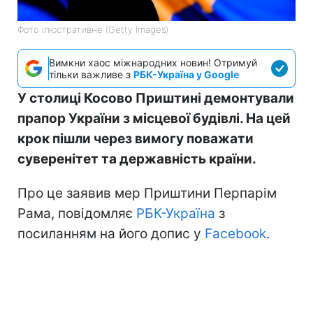
Фото ілюстративне (Getty Images)
Вимкни хаос міжнародних новин! Отримуй
тільки важливе з
РБК-Україна у Google
У столиці Косово Приштині демонтували
прапор України з місцевої будівлі. На цей
крок пішли через вимогу поважати
суверенітет та державність країни.
Про це заявив мер Приштини Перпарім
Рама, повідомляє
РБК-Україна
з
посиланням на його допис у
Facebook
.