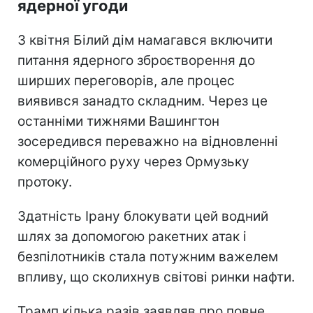
ядерної угоди
З квітня Білий дім намагався включити
питання ядерного зброєтворення до
ширших переговорів, але процес
виявився занадто складним. Через це
останніми тижнями Вашингтон
зосередився переважно на відновленні
комерційного руху через Ормузьку
протоку.
Здатність Ірану блокувати цей водний
шлях за допомогою ракетних атак і
безпілотників стала потужним важелем
впливу, що сколихнув світові ринки нафти.
Трамп кілька разів заявляв про повне