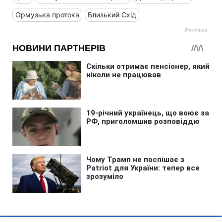
Ормузька протока
Близький Схід