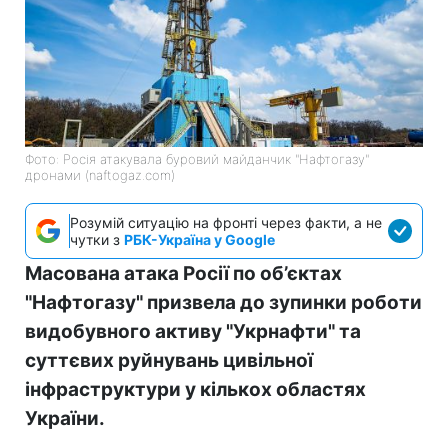
Фото: Росія атакувала буровий майданчик "Нафтогазу"
дронами (naftogaz.com)
Розумій ситуацію на фронті через факти, а не
чутки з
РБК-Україна у Google
Масована атака Росії по об’єктах
"Нафтогазу" призвела до зупинки роботи
видобувного активу "Укрнафти" та
суттєвих руйнувань цивільної
інфраструктури у кількох областях
України.