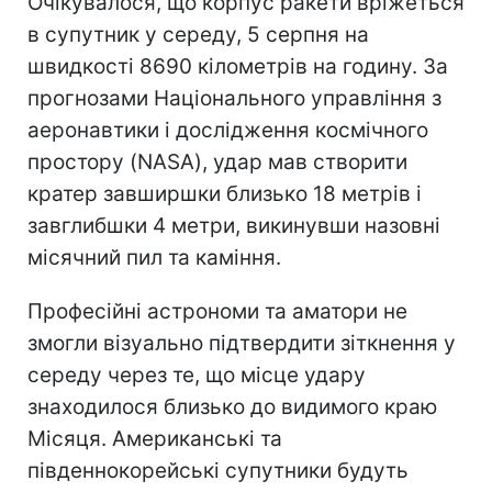
Очікувалося, що корпус ракети вріжеться
в супутник у середу, 5 серпня на
швидкості 8690 кілометрів на годину. За
прогнозами Національного управління з
аеронавтики і дослідження космічного
простору (NASA), удар мав створити
кратер завширшки близько 18 метрів і
завглибшки 4 метри, викинувши назовні
місячний пил та каміння.
Професійні астрономи та аматори не
змогли візуально підтвердити зіткнення у
середу через те, що місце удару
знаходилося близько до видимого краю
Місяця. Американські та
південнокорейські супутники будуть