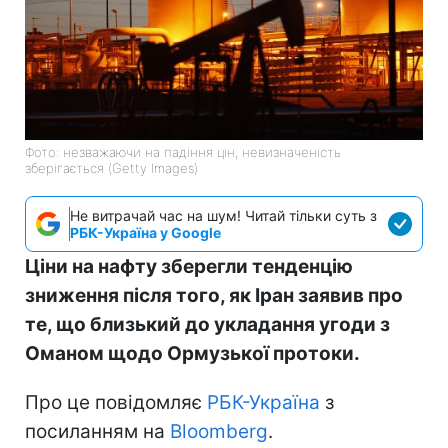
Фото: незважаючи на падіння цін, невизначеність
зберігається (Getty Images)
Не витрачай час на шум! Читай тільки суть з
РБК-Україна у Google
Ціни на нафту зберегли тенденцію
зниження після того, як Іран заявив про
те, що близький до укладання угоди з
Оманом щодо Ормузької протоки.
Про це повідомляє
РБК-Україна
з
посиланням на
Bloomberg
.