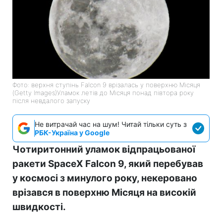
Фото: верхня ступінь Falcon 9 врізалась у поверхню Місяця
(Getty Images)Уламок летів до Місяця понад півтора року
після невдалого запуску
Не витрачай час на шум! Читай тільки суть з
РБК-Україна у Google
Чотиритонний уламок відпрацьованої
ракети SpaceX Falcon 9, який перебував
у космосі з минулого року, некеровано
врізався в поверхню Місяця на високій
швидкості.