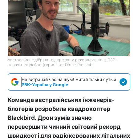
Австралійці відібрали лідерство у рекордсменів із ПАР -
наразі неофіцйно (скриншот: Drone Pro Hub)
Не витрачай час на шум! Читай тільки суть з
РБК-Україна у Google
Команда австралійських інженерів-
блогерів розробила квадрокоптер
Blackbird. Дрон зумів значно
перевершити чинний світовий рекорд
швидкості для радіокерованих літальних