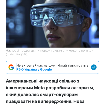
Науковці представили першу тривимірну модель погляду
(фото: Magnific)
Не витрачай час на шум! Читай тільки суть з
РБК-Україна у Google
Американські науковці спільно з
інженерами Meta розробили алгоритм,
який дозволяє смарт-окулярам
працювати на випередження. Нова