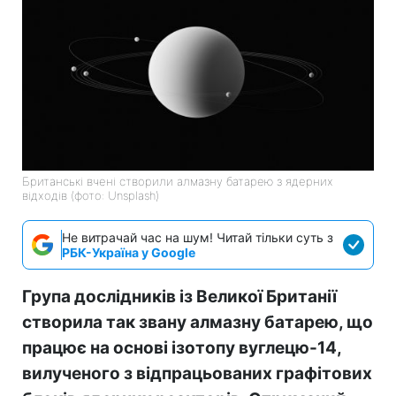
Британські вчені створили алмазну батарею з ядерних
відходів (фото: Unsplash)
Не витрачай час на шум! Читай тільки суть з
РБК-Україна у Google
Група дослідників із Великої Британії
створила так звану алмазну батарею, що
працює на основі ізотопу вуглецю-14,
вилученого з відпрацьованих графітових